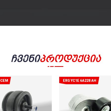
Ჩვენი
Პროდუქცია
ECEM
ERG YC1E 6A228 AH