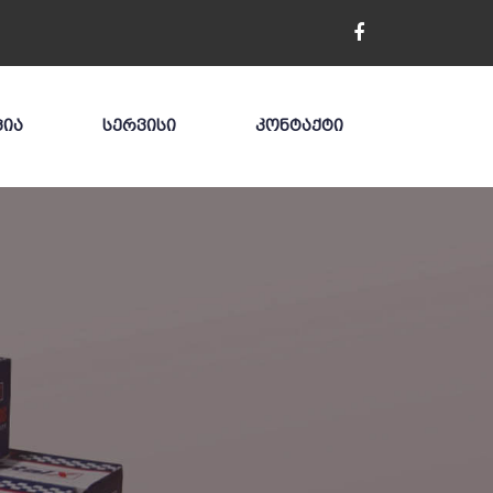
ᲪᲘᲐ
ᲡᲔᲠᲕᲘᲡᲘ
ᲙᲝᲜᲢᲐᲥᲢᲘ