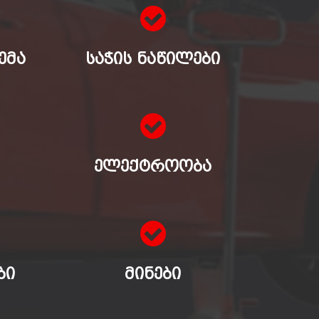
ᲔᲛᲐ
ᲡᲐᲭᲘᲡ ᲜᲐᲬᲘᲚᲔᲑᲘ
ᲔᲚᲔᲥᲢᲠᲝᲝᲑᲐ
ᲑᲘ
ᲛᲘᲜᲔᲑᲘ