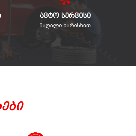
Ა
ᲐᲕᲢᲝ ᲡᲔᲠᲕᲘᲡᲘ
მაღალი ხარისხით
ები