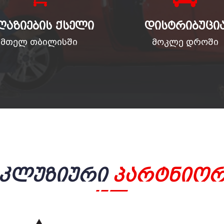
ᲦᲐᲖᲘᲔᲑᲘᲡ ᲥᲡᲔᲚᲘ
ᲓᲘᲡᲢᲠᲘᲑᲣᲪᲘ
მთელ თბილისში
მოკლე დროში
სკლუზიური
Პარტნიორ