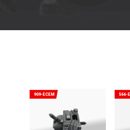
909-ECEM
566-