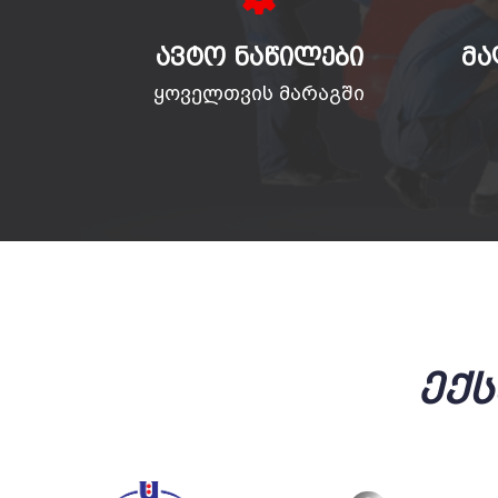
ᲐᲕᲢᲝ ᲜᲐᲬᲘᲚᲔᲑᲘ
ᲛᲐ
ყოველთვის მარაგში
Ექ