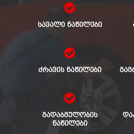
ᲡᲐᲕᲐᲚᲘ ᲜᲐᲬᲘᲚᲔᲑᲘ
ᲫᲠᲐᲕᲘᲡ ᲜᲐᲬᲘᲚᲔᲑᲘ
ᲒᲐᲒ
ᲒᲐᲓᲐᲑᲛᲣᲚᲝᲑᲘᲡ
ᲓᲐ
ᲜᲐᲬᲘᲚᲔᲑᲘ