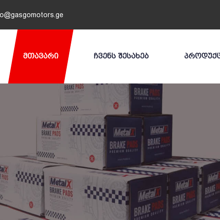
fo@gasgomotors.ge
ᲛᲗᲐᲕᲐᲠᲘ
ᲩᲕᲔᲜᲡ ᲨᲔᲡᲐᲮᲔᲑ
ᲞᲠᲝᲓᲣᲥ