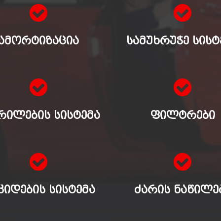
ᲐᲛᲝᲠᲢᲘᲖᲐᲪᲘᲐ
ᲡᲐᲛᲣᲮᲠᲣᲭᲔ ᲡᲘᲡᲢ
ᲠᲘᲚᲔᲑᲘᲡ ᲡᲘᲡᲢᲔᲛᲐ
ᲤᲘᲚᲢᲠᲔᲑᲘ
ᲙᲘᲓᲔᲑᲘᲡ ᲡᲘᲡᲢᲔᲛᲐ
ᲫᲐᲠᲘᲡ ᲜᲐᲬᲘᲚᲔ