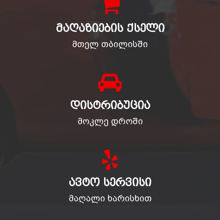
ᲛᲐᲦᲐᲖᲘᲔᲑᲘᲡ ᲥᲡᲔᲚᲘ
მთელ თბილისში
ᲓᲘᲡᲢᲠᲘᲑᲣᲪᲘᲐ
მოკლე დროში
ᲐᲕᲢᲝ ᲡᲔᲠᲕᲘᲡᲘ
მაღალი ხარისხით