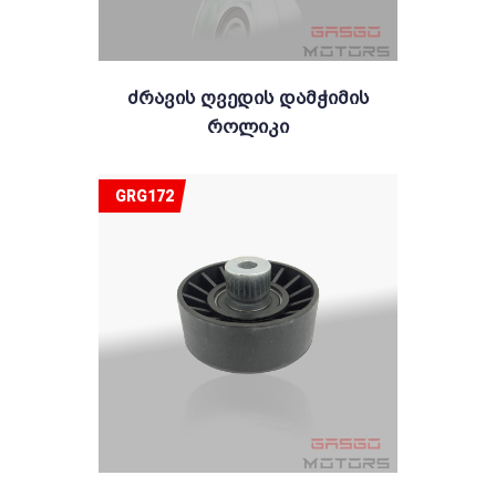
Ძრავის Ღვედის Დამჭიმის
Როლიკი
GRG172