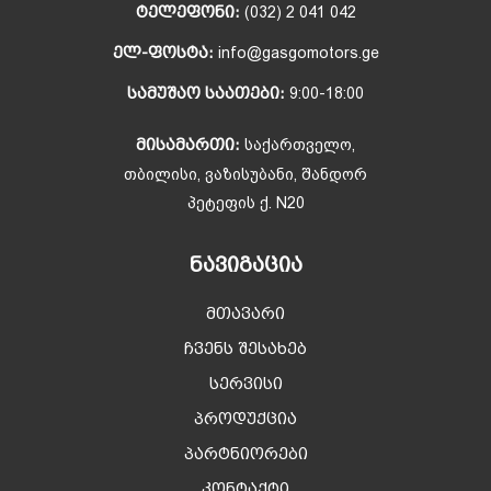
ᲢᲔᲚᲔᲤᲝᲜᲘ:
(032) 2 041 042
ᲔᲚ-ᲤᲝᲡᲢᲐ:
info@gasgomotors.ge
ᲡᲐᲛᲣᲨᲐᲝ ᲡᲐᲐᲗᲔᲑᲘ:
9:00-18:00
ᲛᲘᲡᲐᲛᲐᲠᲗᲘ:
საქართველო,
თბილისი, ვაზისუბანი, შანდორ
პეტეფის ქ. N20
ᲜᲐᲕᲘᲒᲐᲪᲘᲐ
მთავარი
ჩვენს შესახებ
სერვისი
პროდუქცია
პარტნიორები
კონტაქტი