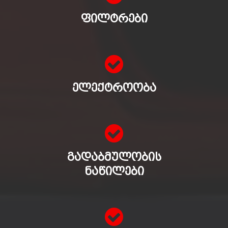
ᲤᲘᲚᲢᲠᲔᲑᲘ
ᲔᲚᲔᲥᲢᲠᲝᲝᲑᲐ
ᲒᲐᲓᲐᲑᲛᲣᲚᲝᲑᲘᲡ
ᲜᲐᲬᲘᲚᲔᲑᲘ