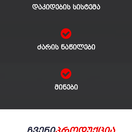
ᲓᲐᲙᲘᲓᲔᲑᲘᲡ ᲡᲘᲡᲢᲔᲛᲐ
ᲫᲐᲠᲘᲡ ᲜᲐᲬᲘᲚᲔᲑᲘ
ᲛᲘᲜᲔᲑᲘ
Ჩვენი
Პროდუქცია