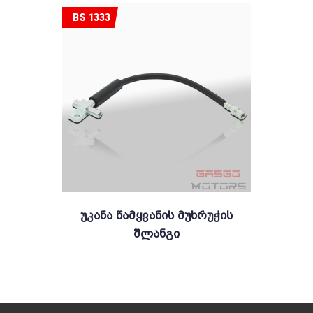
BS 1333
Უკანა Წამყვანის Მუხრუჭის
Შლანგი