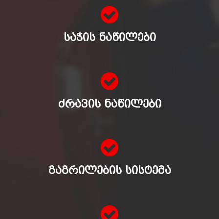
ᲡᲐᲭᲘᲡ ᲜᲐᲬᲘᲚᲔᲑᲘ
ᲫᲠᲐᲕᲘᲡ ᲜᲐᲬᲘᲚᲔᲑᲘ
ᲒᲐᲒᲠᲘᲚᲔᲑᲘᲡ ᲡᲘᲡᲢᲔᲛᲐ