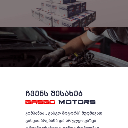
ᲩᲕᲔᲜᲡ ᲨᲔᲡᲐᲮᲔᲑ
GASGO
MOTORS
კომპანია „ გასგო მოტორს“ მუდმივად
განვითარებასა და სრულყოფაზეა