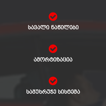
ᲡᲐᲕᲐᲚᲘ ᲜᲐᲬᲘᲚᲔᲑᲘ
ᲐᲛᲝᲠᲢᲘᲖᲐᲪᲘᲐ
ᲡᲐᲛᲣᲮᲠᲣᲭᲔ ᲡᲘᲡᲢᲔᲛᲐ