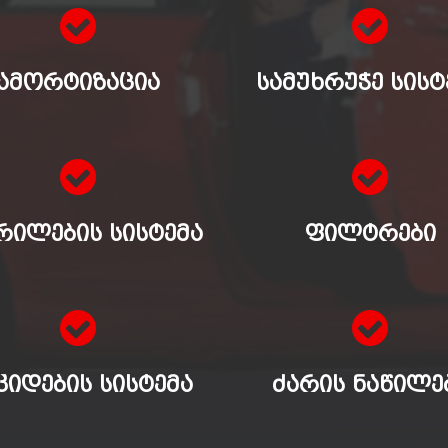
ᲐᲛᲝᲠᲢᲘᲖᲐᲪᲘᲐ
ᲡᲐᲛᲣᲮᲠᲣᲭᲔ ᲡᲘᲡᲢ
ᲠᲘᲚᲔᲑᲘᲡ ᲡᲘᲡᲢᲔᲛᲐ
ᲤᲘᲚᲢᲠᲔᲑᲘ
ᲙᲘᲓᲔᲑᲘᲡ ᲡᲘᲡᲢᲔᲛᲐ
ᲫᲐᲠᲘᲡ ᲜᲐᲬᲘᲚᲔ