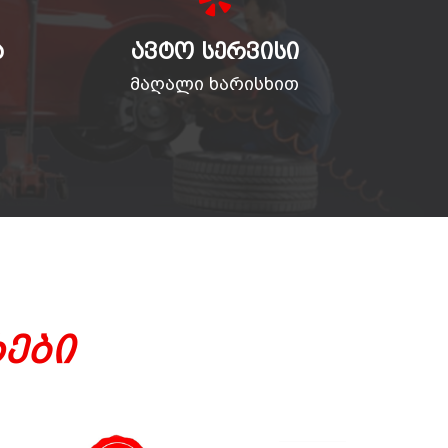
Ა
ᲐᲕᲢᲝ ᲡᲔᲠᲕᲘᲡᲘ
მაღალი ხარისხით
ები