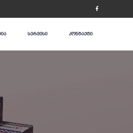
ᲪᲘᲐ
ᲡᲔᲠᲕᲘᲡᲘ
ᲙᲝᲜᲢᲐᲥᲢᲘ