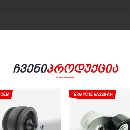
Ჩვენი
Პროდუქცია
ECEM
ERG YC1E 6A228 AH