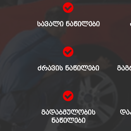
ᲡᲐᲕᲐᲚᲘ ᲜᲐᲬᲘᲚᲔᲑᲘ
ᲫᲠᲐᲕᲘᲡ ᲜᲐᲬᲘᲚᲔᲑᲘ
ᲒᲐᲒ
ᲒᲐᲓᲐᲑᲛᲣᲚᲝᲑᲘᲡ
ᲓᲐ
ᲜᲐᲬᲘᲚᲔᲑᲘ