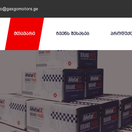
fo@gasgomotors.ge
ᲛᲗᲐᲕᲐᲠᲘ
ᲩᲕᲔᲜᲡ ᲨᲔᲡᲐᲮᲔᲑ
ᲞᲠᲝᲓᲣᲥ