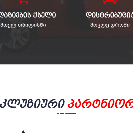
ᲦᲐᲖᲘᲔᲑᲘᲡ ᲥᲡᲔᲚᲘ
ᲓᲘᲡᲢᲠᲘᲑᲣᲪᲘ
მთელ თბილისში
მოკლე დროში
სკლუზიური
Პარტნიორ