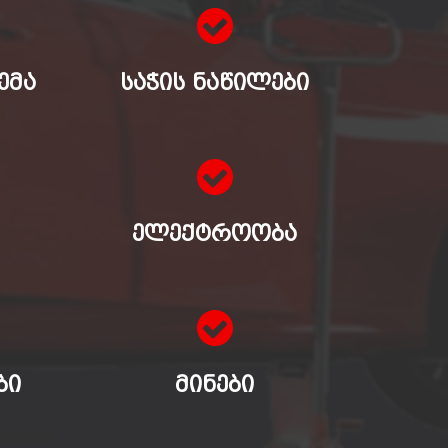
ᲔᲛᲐ
ᲡᲐᲭᲘᲡ ᲜᲐᲬᲘᲚᲔᲑᲘ
ᲔᲚᲔᲥᲢᲠᲝᲝᲑᲐ
ᲑᲘ
ᲛᲘᲜᲔᲑᲘ