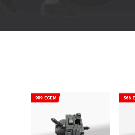
909-ECEM
566-