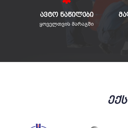
ᲐᲕᲢᲝ ᲜᲐᲬᲘᲚᲔᲑᲘ
ᲛᲐ
ყოველთვის მარაგში
Ექ