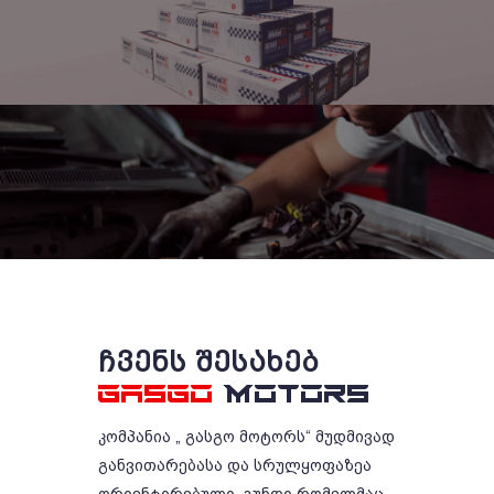
ᲩᲕᲔᲜᲡ ᲨᲔᲡᲐᲮᲔᲑ
GASGO
MOTORS
კომპანია „ გასგო მოტორს“ მუდმივად
განვითარებასა და სრულყოფაზეა