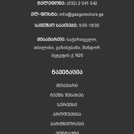
ᲢᲔᲚᲔᲤᲝᲜᲘ:
(032) 2 041 042
ᲔᲚ-ᲤᲝᲡᲢᲐ:
info@gasgomotors.ge
ᲡᲐᲛᲣᲨᲐᲝ ᲡᲐᲐᲗᲔᲑᲘ:
9:00-18:00
ᲛᲘᲡᲐᲛᲐᲠᲗᲘ:
საქართველო,
თბილისი, ვაზისუბანი, შანდორ
პეტეფის ქ. N20
ᲜᲐᲕᲘᲒᲐᲪᲘᲐ
მთავარი
ჩვენს შესახებ
სერვისი
პროდუქცია
პარტნიორები
კონტაქტი