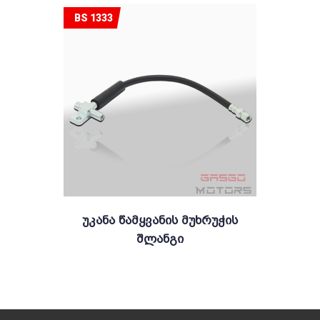
BS 1333
Უკანა Წამყვანის Მუხრუჭის
Შლანგი