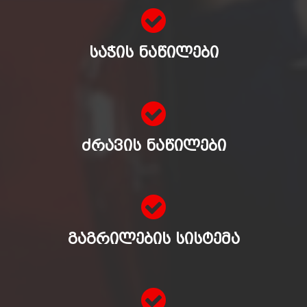
ᲡᲐᲭᲘᲡ ᲜᲐᲬᲘᲚᲔᲑᲘ
ᲫᲠᲐᲕᲘᲡ ᲜᲐᲬᲘᲚᲔᲑᲘ
ᲒᲐᲒᲠᲘᲚᲔᲑᲘᲡ ᲡᲘᲡᲢᲔᲛᲐ