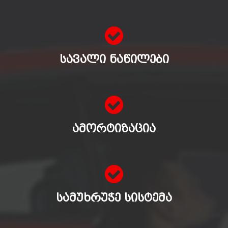
ᲡᲐᲕᲐᲚᲘ ᲜᲐᲬᲘᲚᲔᲑᲘ
ᲐᲛᲝᲠᲢᲘᲖᲐᲪᲘᲐ
ᲡᲐᲛᲣᲮᲠᲣᲭᲔ ᲡᲘᲡᲢᲔᲛᲐ