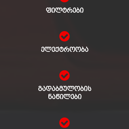
ᲤᲘᲚᲢᲠᲔᲑᲘ
ᲔᲚᲔᲥᲢᲠᲝᲝᲑᲐ
ᲒᲐᲓᲐᲑᲛᲣᲚᲝᲑᲘᲡ
ᲜᲐᲬᲘᲚᲔᲑᲘ