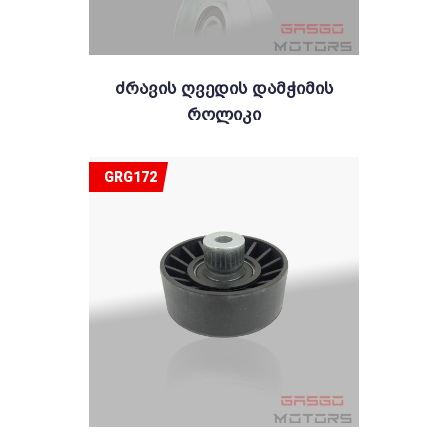
Ძრავის Ღვედის Დამჭიმის
Როლიკი
GRG172