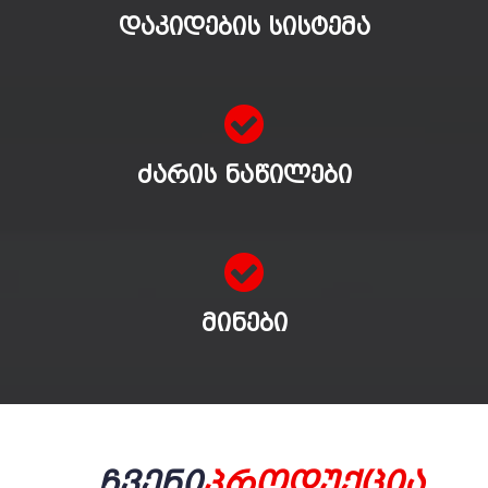
ᲓᲐᲙᲘᲓᲔᲑᲘᲡ ᲡᲘᲡᲢᲔᲛᲐ
ᲫᲐᲠᲘᲡ ᲜᲐᲬᲘᲚᲔᲑᲘ
ᲛᲘᲜᲔᲑᲘ
Ჩვენი
Პროდუქცია