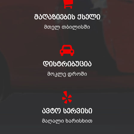
ᲛᲐᲦᲐᲖᲘᲔᲑᲘᲡ ᲥᲡᲔᲚᲘ
მთელ თბილისში
ᲓᲘᲡᲢᲠᲘᲑᲣᲪᲘᲐ
მოკლე დროში
ᲐᲕᲢᲝ ᲡᲔᲠᲕᲘᲡᲘ
მაღალი ხარისხით