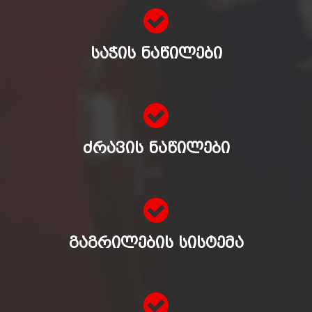
ᲡᲐᲭᲘᲡ ᲜᲐᲬᲘᲚᲔᲑᲘ
ᲫᲠᲐᲕᲘᲡ ᲜᲐᲬᲘᲚᲔᲑᲘ
ᲒᲐᲒᲠᲘᲚᲔᲑᲘᲡ ᲡᲘᲡᲢᲔᲛᲐ