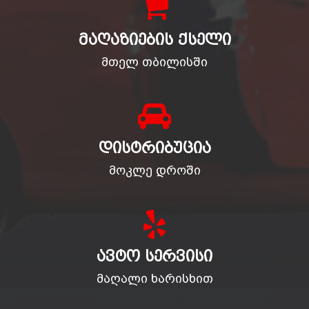
ᲛᲐᲦᲐᲖᲘᲔᲑᲘᲡ ᲥᲡᲔᲚᲘ
მთელ თბილისში
ᲓᲘᲡᲢᲠᲘᲑᲣᲪᲘᲐ
მოკლე დროში
ᲐᲕᲢᲝ ᲡᲔᲠᲕᲘᲡᲘ
მაღალი ხარისხით