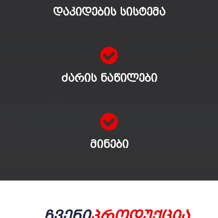
ᲓᲐᲙᲘᲓᲔᲑᲘᲡ ᲡᲘᲡᲢᲔᲛᲐ
ᲫᲐᲠᲘᲡ ᲜᲐᲬᲘᲚᲔᲑᲘ
ᲛᲘᲜᲔᲑᲘ
Ჩვენი
Პროდუქცია