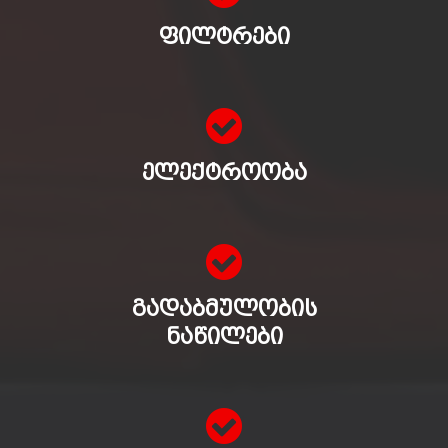
ᲤᲘᲚᲢᲠᲔᲑᲘ
ᲔᲚᲔᲥᲢᲠᲝᲝᲑᲐ
ᲒᲐᲓᲐᲑᲛᲣᲚᲝᲑᲘᲡ
ᲜᲐᲬᲘᲚᲔᲑᲘ