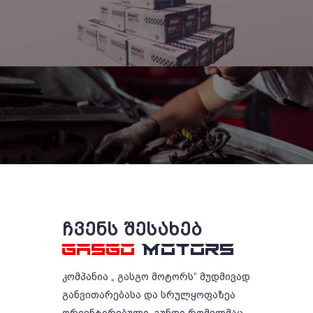
ᲩᲕᲔᲜᲡ ᲨᲔᲡᲐᲮᲔᲑ
GASGO
MOTORS
კომპანია „ გასგო მოტორს“ მუდმივად
განვითარებასა და სრულყოფაზეა