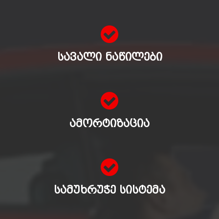
ᲡᲐᲕᲐᲚᲘ ᲜᲐᲬᲘᲚᲔᲑᲘ
ᲐᲛᲝᲠᲢᲘᲖᲐᲪᲘᲐ
ᲡᲐᲛᲣᲮᲠᲣᲭᲔ ᲡᲘᲡᲢᲔᲛᲐ