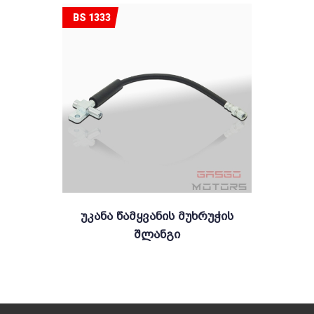
BS 1333
Უკანა Წამყვანის Მუხრუჭის
Შლანგი