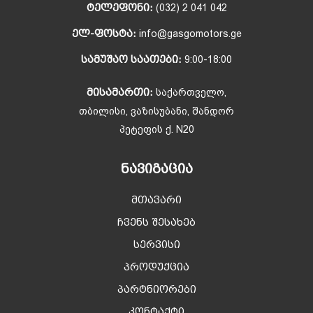
ᲢᲔᲚᲔᲤᲝᲜᲘ:
(032) 2 041 042
ᲔᲚ-ᲤᲝᲡᲢᲐ:
info@gasgomotors.ge
ᲡᲐᲛᲣᲨᲐᲝ ᲡᲐᲐᲗᲔᲑᲘ:
9:00-18:00
ᲛᲘᲡᲐᲛᲐᲠᲗᲘ:
საქართველო,
თბილისი, ვაზისუბანი, შანდორ
პეტეფის ქ. N20
ᲜᲐᲕᲘᲒᲐᲪᲘᲐ
მთავარი
ჩვენს შესახებ
სერვისი
პროდუქცია
პარტნიორები
კონტაქტი