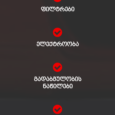
ᲤᲘᲚᲢᲠᲔᲑᲘ
ᲔᲚᲔᲥᲢᲠᲝᲝᲑᲐ
ᲒᲐᲓᲐᲑᲛᲣᲚᲝᲑᲘᲡ
ᲜᲐᲬᲘᲚᲔᲑᲘ