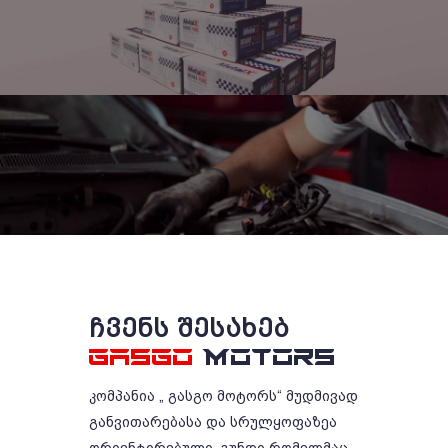
ᲩᲕᲔᲜᲡ ᲨᲔᲡᲐᲮᲔᲑ
GASGO
MOTORS
კომპანია „ გასგო მოტორს“ მუდმივად
განვითარებასა და სრულყოფაზეა