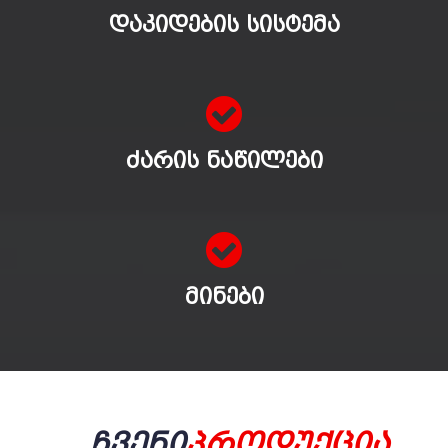
ᲓᲐᲙᲘᲓᲔᲑᲘᲡ ᲡᲘᲡᲢᲔᲛᲐ
ᲫᲐᲠᲘᲡ ᲜᲐᲬᲘᲚᲔᲑᲘ
ᲛᲘᲜᲔᲑᲘ
Ჩვენი
Პროდუქცია