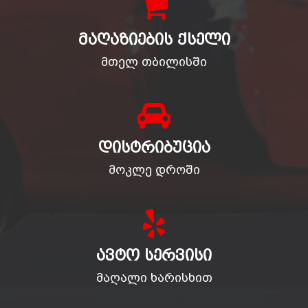
ᲛᲐᲦᲐᲖᲘᲔᲑᲘᲡ ᲥᲡᲔᲚᲘ
მთელ თბილისში
ᲓᲘᲡᲢᲠᲘᲑᲣᲪᲘᲐ
მოკლე დროში
ᲐᲕᲢᲝ ᲡᲔᲠᲕᲘᲡᲘ
მაღალი ხარისხით