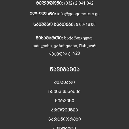
ᲢᲔᲚᲔᲤᲝᲜᲘ:
(032) 2 041 042
ᲔᲚ-ᲤᲝᲡᲢᲐ:
info@gasgomotors.ge
ᲡᲐᲛᲣᲨᲐᲝ ᲡᲐᲐᲗᲔᲑᲘ:
9:00-18:00
ᲛᲘᲡᲐᲛᲐᲠᲗᲘ:
საქართველო,
თბილისი, ვაზისუბანი, შანდორ
პეტეფის ქ. N20
ᲜᲐᲕᲘᲒᲐᲪᲘᲐ
მთავარი
ჩვენს შესახებ
სერვისი
პროდუქცია
პარტნიორები
კონტაქტი