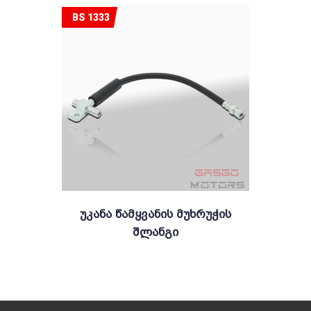
BS 1333
Უკანა Წამყვანის Მუხრუჭის
Შლანგი