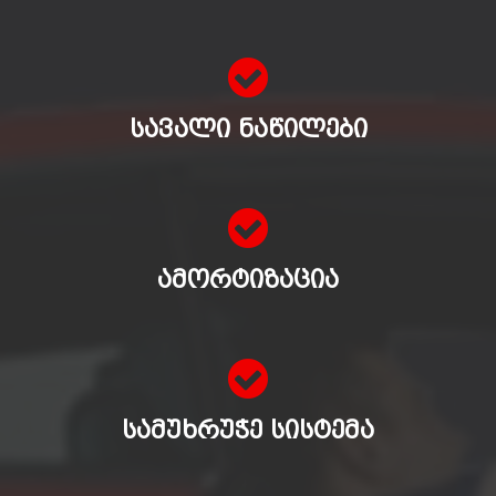
ᲡᲐᲕᲐᲚᲘ ᲜᲐᲬᲘᲚᲔᲑᲘ
ᲐᲛᲝᲠᲢᲘᲖᲐᲪᲘᲐ
ᲡᲐᲛᲣᲮᲠᲣᲭᲔ ᲡᲘᲡᲢᲔᲛᲐ