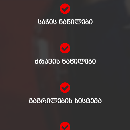
ᲡᲐᲭᲘᲡ ᲜᲐᲬᲘᲚᲔᲑᲘ
ᲫᲠᲐᲕᲘᲡ ᲜᲐᲬᲘᲚᲔᲑᲘ
ᲒᲐᲒᲠᲘᲚᲔᲑᲘᲡ ᲡᲘᲡᲢᲔᲛᲐ