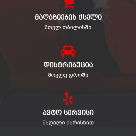
ᲛᲐᲦᲐᲖᲘᲔᲑᲘᲡ ᲥᲡᲔᲚᲘ
მთელ თბილისში
ᲓᲘᲡᲢᲠᲘᲑᲣᲪᲘᲐ
მოკლე დროში
ᲐᲕᲢᲝ ᲡᲔᲠᲕᲘᲡᲘ
მაღალი ხარისხით