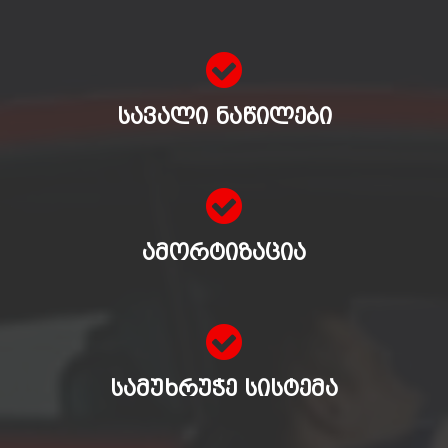
ᲡᲐᲕᲐᲚᲘ ᲜᲐᲬᲘᲚᲔᲑᲘ
ᲐᲛᲝᲠᲢᲘᲖᲐᲪᲘᲐ
ᲡᲐᲛᲣᲮᲠᲣᲭᲔ ᲡᲘᲡᲢᲔᲛᲐ