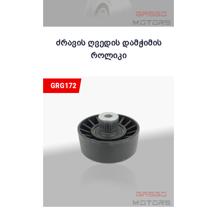
Ძრავის Ღვედის Დამჭიმის
Როლიკი
GRG172