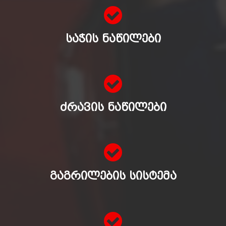
ᲡᲐᲭᲘᲡ ᲜᲐᲬᲘᲚᲔᲑᲘ
ᲫᲠᲐᲕᲘᲡ ᲜᲐᲬᲘᲚᲔᲑᲘ
ᲒᲐᲒᲠᲘᲚᲔᲑᲘᲡ ᲡᲘᲡᲢᲔᲛᲐ