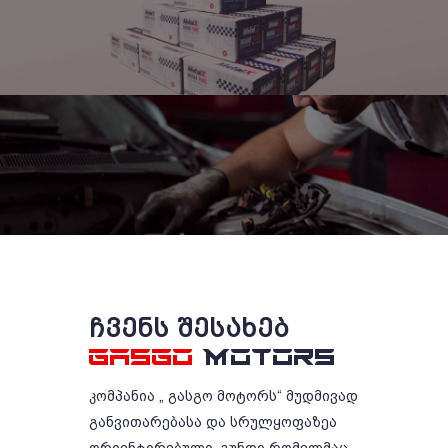
ᲩᲕᲔᲜᲡ ᲨᲔᲡᲐᲮᲔᲑ
GASGO
MOTORS
კომპანია „ გასგო მოტორს“ მუდმივად
განვითარებასა და სრულყოფაზეა