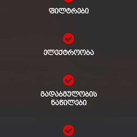
ᲤᲘᲚᲢᲠᲔᲑᲘ
ᲔᲚᲔᲥᲢᲠᲝᲝᲑᲐ
ᲒᲐᲓᲐᲑᲛᲣᲚᲝᲑᲘᲡ
ᲜᲐᲬᲘᲚᲔᲑᲘ