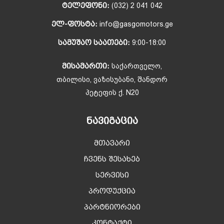
ᲢᲔᲚᲔᲤᲝᲜᲘ:
(032) 2 041 042
ᲔᲚ-ᲤᲝᲡᲢᲐ:
info@gasgomotors.ge
ᲡᲐᲛᲣᲨᲐᲝ ᲡᲐᲐᲗᲔᲑᲘ:
9:00-18:00
ᲛᲘᲡᲐᲛᲐᲠᲗᲘ:
საქართველო,
თბილისი, ვაზისუბანი, შანდორ
პეტეფის ქ. N20
ᲜᲐᲕᲘᲒᲐᲪᲘᲐ
მთავარი
ჩვენს შესახებ
სერვისი
პროდუქცია
პარტნიორები
კონტაქტი