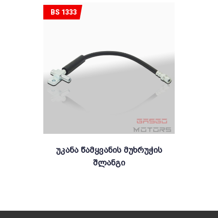
BS 1333
Უკანა Წამყვანის Მუხრუჭის
Შლანგი