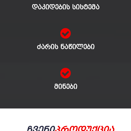
ᲓᲐᲙᲘᲓᲔᲑᲘᲡ ᲡᲘᲡᲢᲔᲛᲐ
ᲫᲐᲠᲘᲡ ᲜᲐᲬᲘᲚᲔᲑᲘ
ᲛᲘᲜᲔᲑᲘ
Ჩვენი
Პროდუქცია