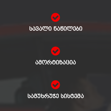
ᲡᲐᲕᲐᲚᲘ ᲜᲐᲬᲘᲚᲔᲑᲘ
ᲐᲛᲝᲠᲢᲘᲖᲐᲪᲘᲐ
ᲡᲐᲛᲣᲮᲠᲣᲭᲔ ᲡᲘᲡᲢᲔᲛᲐ