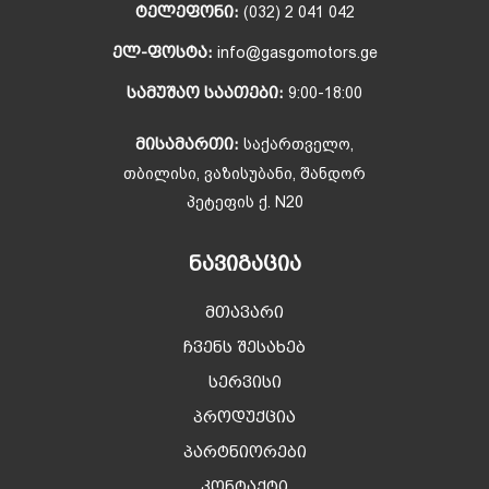
ᲢᲔᲚᲔᲤᲝᲜᲘ:
(032) 2 041 042
ᲔᲚ-ᲤᲝᲡᲢᲐ:
info@gasgomotors.ge
ᲡᲐᲛᲣᲨᲐᲝ ᲡᲐᲐᲗᲔᲑᲘ:
9:00-18:00
ᲛᲘᲡᲐᲛᲐᲠᲗᲘ:
საქართველო,
თბილისი, ვაზისუბანი, შანდორ
პეტეფის ქ. N20
ᲜᲐᲕᲘᲒᲐᲪᲘᲐ
მთავარი
ჩვენს შესახებ
სერვისი
პროდუქცია
პარტნიორები
კონტაქტი