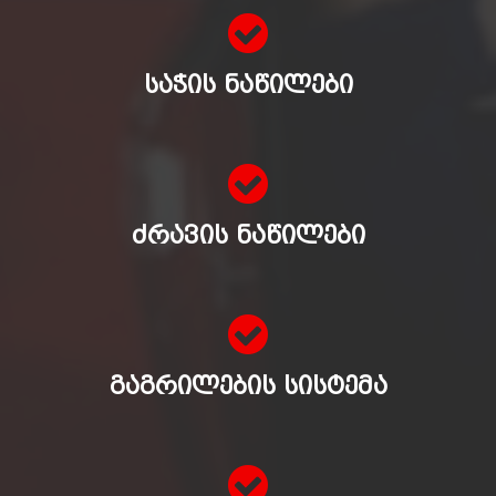
ᲡᲐᲭᲘᲡ ᲜᲐᲬᲘᲚᲔᲑᲘ
ᲫᲠᲐᲕᲘᲡ ᲜᲐᲬᲘᲚᲔᲑᲘ
ᲒᲐᲒᲠᲘᲚᲔᲑᲘᲡ ᲡᲘᲡᲢᲔᲛᲐ