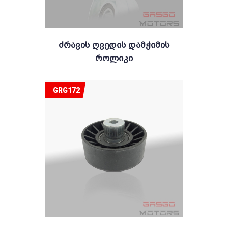
Ძრავის Ღვედის Დამჭიმის
Როლიკი
GRG172