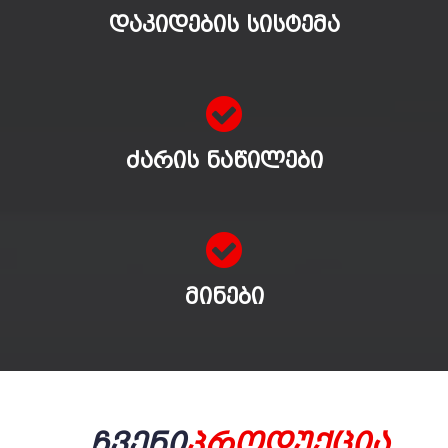
ᲓᲐᲙᲘᲓᲔᲑᲘᲡ ᲡᲘᲡᲢᲔᲛᲐ
ᲫᲐᲠᲘᲡ ᲜᲐᲬᲘᲚᲔᲑᲘ
ᲛᲘᲜᲔᲑᲘ
Ჩვენი
Პროდუქცია