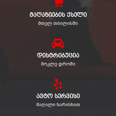
ᲛᲐᲦᲐᲖᲘᲔᲑᲘᲡ ᲥᲡᲔᲚᲘ
მთელ თბილისში
ᲓᲘᲡᲢᲠᲘᲑᲣᲪᲘᲐ
მოკლე დროში
ᲐᲕᲢᲝ ᲡᲔᲠᲕᲘᲡᲘ
მაღალი ხარისხით