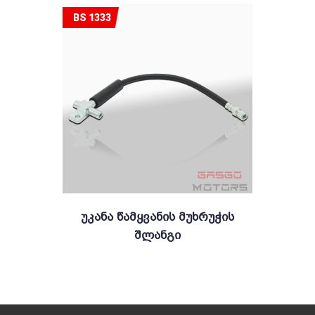
BS 1333
Უკანა Წამყვანის Მუხრუჭის
Შლანგი