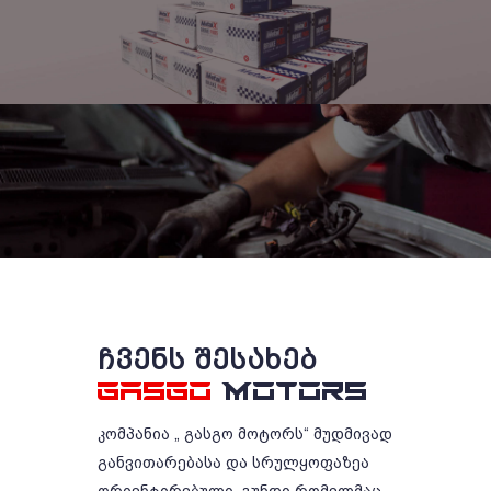
ᲩᲕᲔᲜᲡ ᲨᲔᲡᲐᲮᲔᲑ
GASGO
MOTORS
კომპანია „ გასგო მოტორს“ მუდმივად
განვითარებასა და სრულყოფაზეა