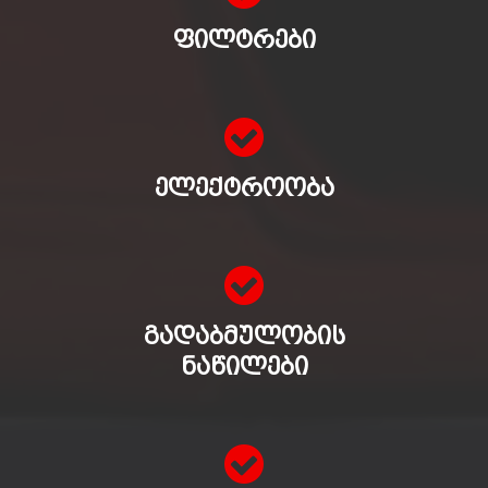
ᲤᲘᲚᲢᲠᲔᲑᲘ
ᲔᲚᲔᲥᲢᲠᲝᲝᲑᲐ
ᲒᲐᲓᲐᲑᲛᲣᲚᲝᲑᲘᲡ
ᲜᲐᲬᲘᲚᲔᲑᲘ