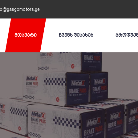
fo@gasgomotors.ge
ᲛᲗᲐᲕᲐᲠᲘ
ᲩᲕᲔᲜᲡ ᲨᲔᲡᲐᲮᲔᲑ
ᲞᲠᲝᲓᲣᲥ