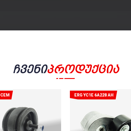
Ჩვენი
Პროდუქცია
ECEM
ERG YC1E 6A228 AH