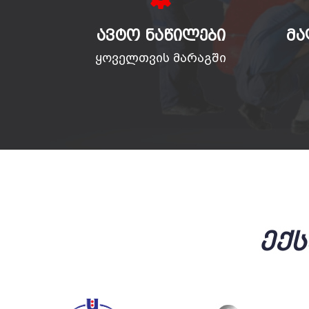
ᲐᲕᲢᲝ ᲜᲐᲬᲘᲚᲔᲑᲘ
ᲛᲐ
ყოველთვის მარაგში
Ექ