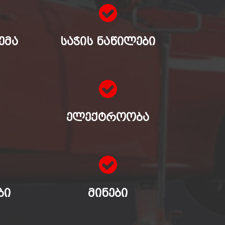
ᲔᲛᲐ
ᲡᲐᲭᲘᲡ ᲜᲐᲬᲘᲚᲔᲑᲘ
ᲔᲚᲔᲥᲢᲠᲝᲝᲑᲐ
ᲑᲘ
ᲛᲘᲜᲔᲑᲘ