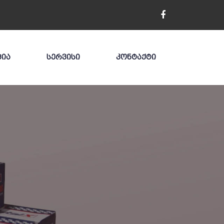
ᲪᲘᲐ
ᲡᲔᲠᲕᲘᲡᲘ
ᲙᲝᲜᲢᲐᲥᲢᲘ