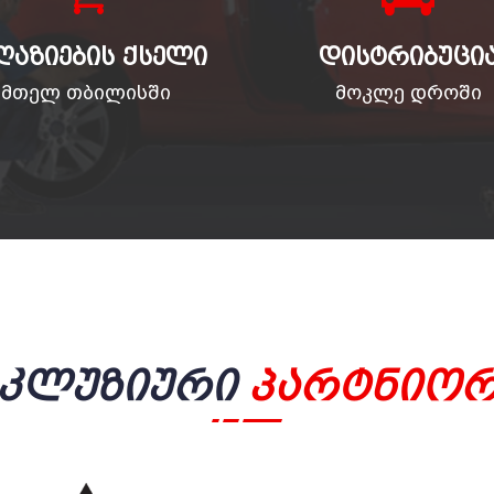
ᲦᲐᲖᲘᲔᲑᲘᲡ ᲥᲡᲔᲚᲘ
ᲓᲘᲡᲢᲠᲘᲑᲣᲪᲘ
მთელ თბილისში
მოკლე დროში
სკლუზიური
Პარტნიორ