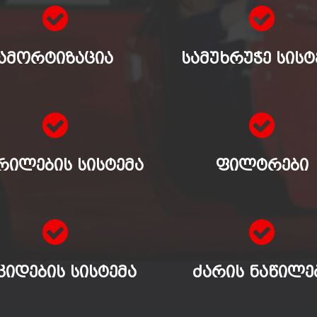
ᲐᲛᲝᲠᲢᲘᲖᲐᲪᲘᲐ
ᲡᲐᲛᲣᲮᲠᲣᲭᲔ ᲡᲘᲡᲢ
ᲠᲘᲚᲔᲑᲘᲡ ᲡᲘᲡᲢᲔᲛᲐ
ᲤᲘᲚᲢᲠᲔᲑᲘ
ᲙᲘᲓᲔᲑᲘᲡ ᲡᲘᲡᲢᲔᲛᲐ
ᲫᲐᲠᲘᲡ ᲜᲐᲬᲘᲚᲔ