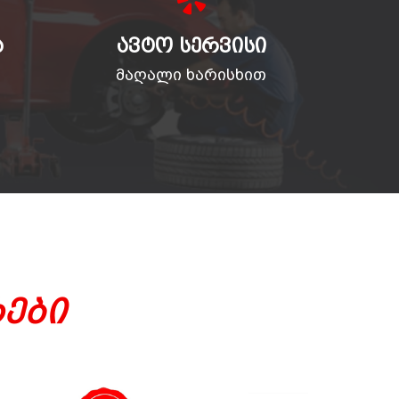
Ა
ᲐᲕᲢᲝ ᲡᲔᲠᲕᲘᲡᲘ
მაღალი ხარისხით
ები