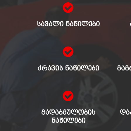
ᲡᲐᲕᲐᲚᲘ ᲜᲐᲬᲘᲚᲔᲑᲘ
ᲫᲠᲐᲕᲘᲡ ᲜᲐᲬᲘᲚᲔᲑᲘ
ᲒᲐᲒ
ᲒᲐᲓᲐᲑᲛᲣᲚᲝᲑᲘᲡ
ᲓᲐ
ᲜᲐᲬᲘᲚᲔᲑᲘ