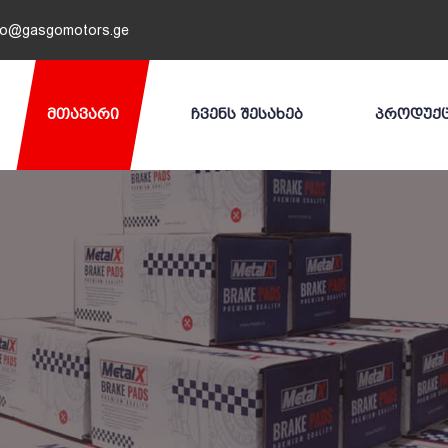
fo@gasgomotors.ge
ᲛᲗᲐᲕᲐᲠᲘ
ᲩᲕᲔᲜᲡ ᲨᲔᲡᲐᲮᲔᲑ
ᲞᲠᲝᲓᲣᲥ