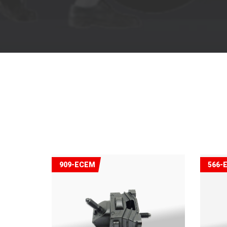
909-ECEM
566-