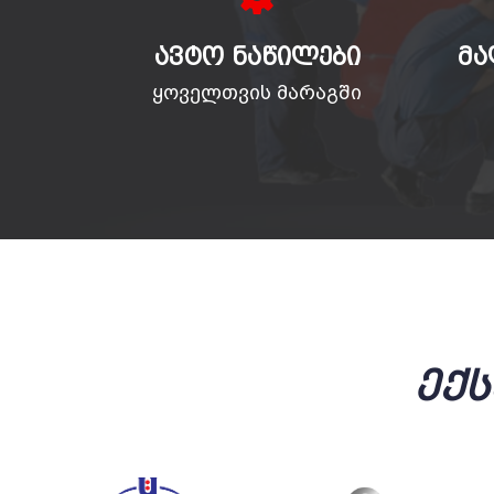
ᲐᲕᲢᲝ ᲜᲐᲬᲘᲚᲔᲑᲘ
ᲛᲐ
ყოველთვის მარაგში
Ექ