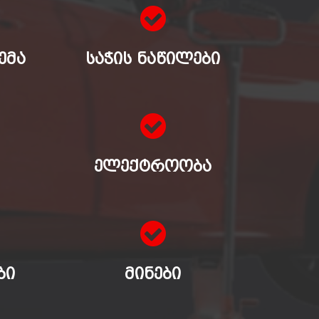
ᲔᲛᲐ
ᲡᲐᲭᲘᲡ ᲜᲐᲬᲘᲚᲔᲑᲘ
ᲔᲚᲔᲥᲢᲠᲝᲝᲑᲐ
ᲑᲘ
ᲛᲘᲜᲔᲑᲘ