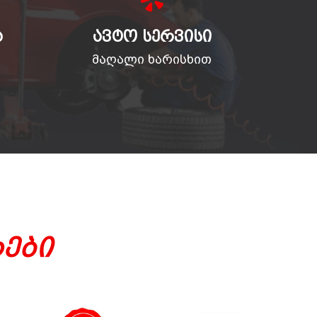
Ა
ᲐᲕᲢᲝ ᲡᲔᲠᲕᲘᲡᲘ
მაღალი ხარისხით
ები