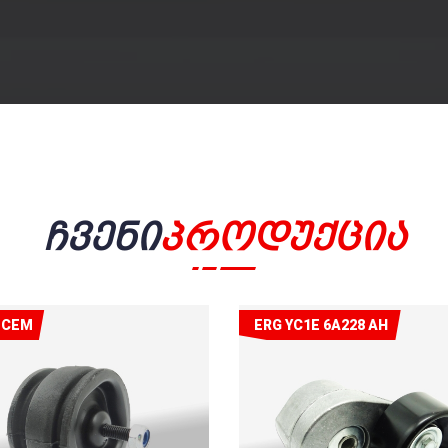
Ჩვენი
Პროდუქცია
ECEM
ERG YC1E 6A228 AH