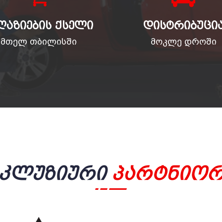
ᲦᲐᲖᲘᲔᲑᲘᲡ ᲥᲡᲔᲚᲘ
ᲓᲘᲡᲢᲠᲘᲑᲣᲪᲘ
მთელ თბილისში
მოკლე დროში
სკლუზიური
Პარტნიორ