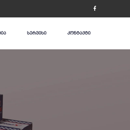
ᲪᲘᲐ
ᲡᲔᲠᲕᲘᲡᲘ
ᲙᲝᲜᲢᲐᲥᲢᲘ