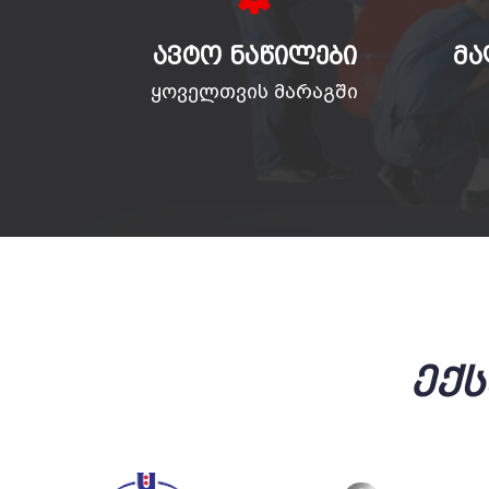
ᲐᲕᲢᲝ ᲜᲐᲬᲘᲚᲔᲑᲘ
ᲛᲐ
ყოველთვის მარაგში
Ექ