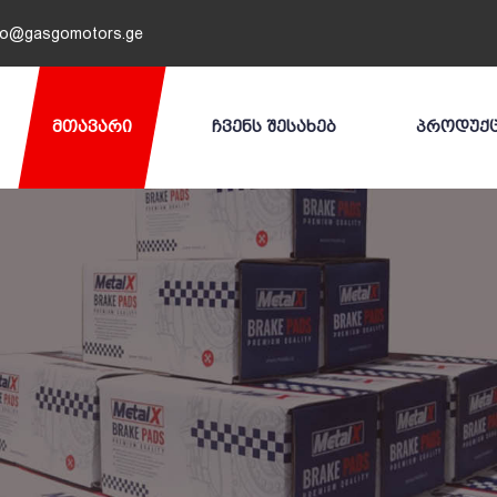
fo@gasgomotors.ge
ᲛᲗᲐᲕᲐᲠᲘ
ᲩᲕᲔᲜᲡ ᲨᲔᲡᲐᲮᲔᲑ
ᲞᲠᲝᲓᲣᲥ