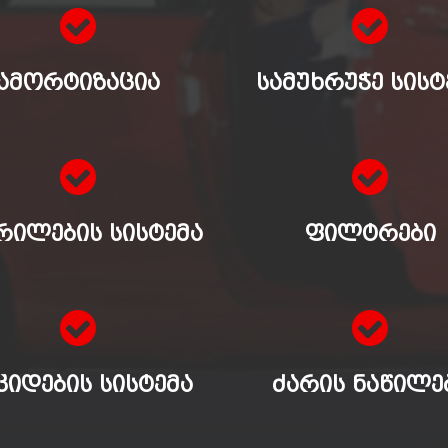
ᲐᲛᲝᲠᲢᲘᲖᲐᲪᲘᲐ
ᲡᲐᲛᲣᲮᲠᲣᲭᲔ ᲡᲘᲡᲢ
ᲠᲘᲚᲔᲑᲘᲡ ᲡᲘᲡᲢᲔᲛᲐ
ᲤᲘᲚᲢᲠᲔᲑᲘ
ᲙᲘᲓᲔᲑᲘᲡ ᲡᲘᲡᲢᲔᲛᲐ
ᲫᲐᲠᲘᲡ ᲜᲐᲬᲘᲚᲔ