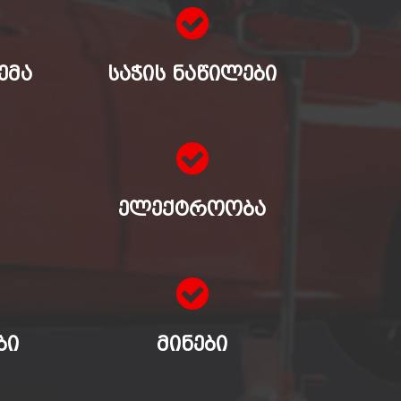
ᲔᲛᲐ
ᲡᲐᲭᲘᲡ ᲜᲐᲬᲘᲚᲔᲑᲘ
ᲔᲚᲔᲥᲢᲠᲝᲝᲑᲐ
ᲑᲘ
ᲛᲘᲜᲔᲑᲘ