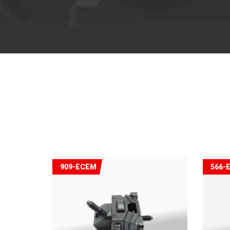
909-ECEM
566-