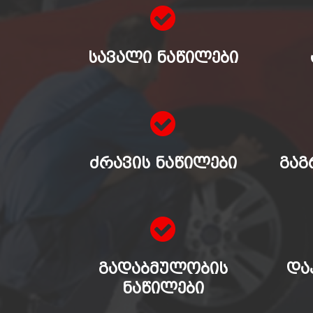
ᲡᲐᲕᲐᲚᲘ ᲜᲐᲬᲘᲚᲔᲑᲘ
ᲫᲠᲐᲕᲘᲡ ᲜᲐᲬᲘᲚᲔᲑᲘ
ᲒᲐᲒ
ᲒᲐᲓᲐᲑᲛᲣᲚᲝᲑᲘᲡ
ᲓᲐ
ᲜᲐᲬᲘᲚᲔᲑᲘ