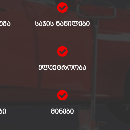
ᲔᲛᲐ
ᲡᲐᲭᲘᲡ ᲜᲐᲬᲘᲚᲔᲑᲘ
ᲔᲚᲔᲥᲢᲠᲝᲝᲑᲐ
ᲑᲘ
ᲛᲘᲜᲔᲑᲘ