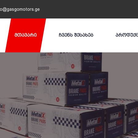
fo@gasgomotors.ge
ᲛᲗᲐᲕᲐᲠᲘ
ᲩᲕᲔᲜᲡ ᲨᲔᲡᲐᲮᲔᲑ
ᲞᲠᲝᲓᲣᲥ