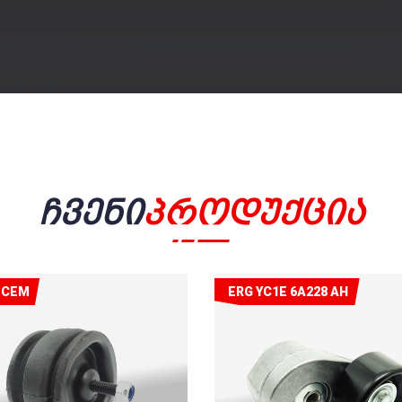
Ჩვენი
Პროდუქცია
ECEM
ERG YC1E 6A228 AH