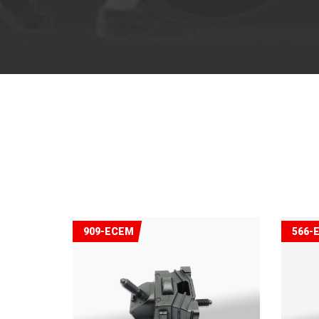
909-ECEM
566-