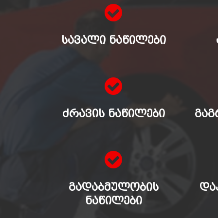
ᲡᲐᲕᲐᲚᲘ ᲜᲐᲬᲘᲚᲔᲑᲘ
ᲫᲠᲐᲕᲘᲡ ᲜᲐᲬᲘᲚᲔᲑᲘ
ᲒᲐᲒ
ᲒᲐᲓᲐᲑᲛᲣᲚᲝᲑᲘᲡ
ᲓᲐ
ᲜᲐᲬᲘᲚᲔᲑᲘ