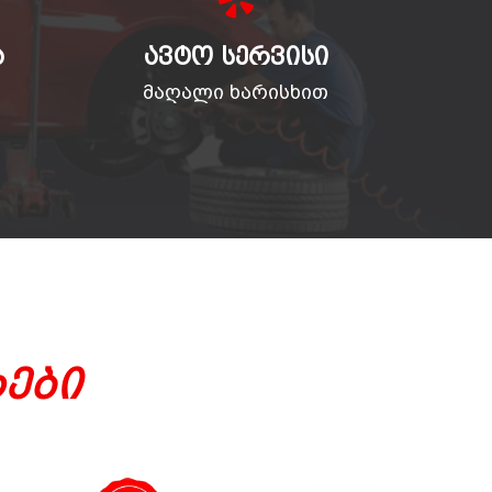
Ა
ᲐᲕᲢᲝ ᲡᲔᲠᲕᲘᲡᲘ
მაღალი ხარისხით
ები