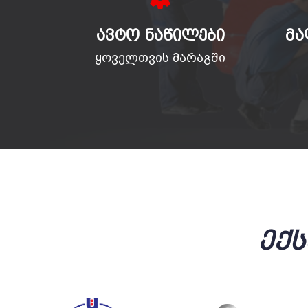
ᲐᲕᲢᲝ ᲜᲐᲬᲘᲚᲔᲑᲘ
ᲛᲐ
ყოველთვის მარაგში
Ექ