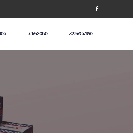
ᲪᲘᲐ
ᲡᲔᲠᲕᲘᲡᲘ
ᲙᲝᲜᲢᲐᲥᲢᲘ