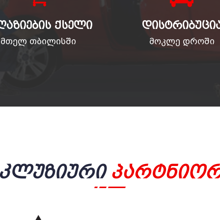
ᲦᲐᲖᲘᲔᲑᲘᲡ ᲥᲡᲔᲚᲘ
ᲓᲘᲡᲢᲠᲘᲑᲣᲪᲘ
მთელ თბილისში
მოკლე დროში
სკლუზიური
Პარტნიორ