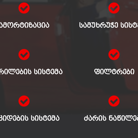
ᲐᲛᲝᲠᲢᲘᲖᲐᲪᲘᲐ
ᲡᲐᲛᲣᲮᲠᲣᲭᲔ ᲡᲘᲡᲢ
ᲠᲘᲚᲔᲑᲘᲡ ᲡᲘᲡᲢᲔᲛᲐ
ᲤᲘᲚᲢᲠᲔᲑᲘ
ᲙᲘᲓᲔᲑᲘᲡ ᲡᲘᲡᲢᲔᲛᲐ
ᲫᲐᲠᲘᲡ ᲜᲐᲬᲘᲚᲔ