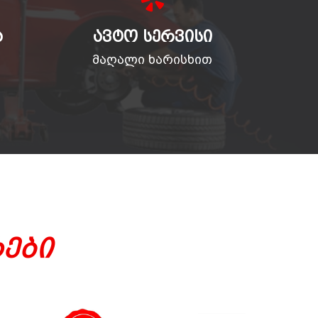
Ა
ᲐᲕᲢᲝ ᲡᲔᲠᲕᲘᲡᲘ
მაღალი ხარისხით
ები