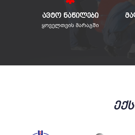
ᲐᲕᲢᲝ ᲜᲐᲬᲘᲚᲔᲑᲘ
ᲛᲐ
ყოველთვის მარაგში
Ექ