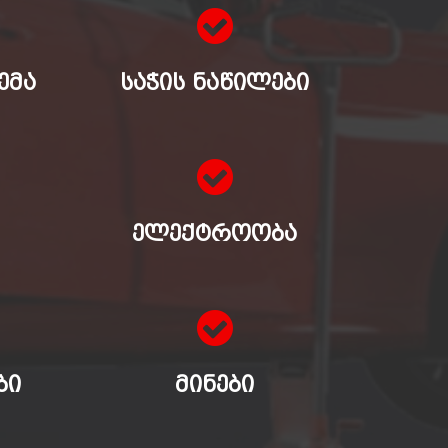
ᲔᲛᲐ
ᲡᲐᲭᲘᲡ ᲜᲐᲬᲘᲚᲔᲑᲘ
ᲔᲚᲔᲥᲢᲠᲝᲝᲑᲐ
ᲑᲘ
ᲛᲘᲜᲔᲑᲘ