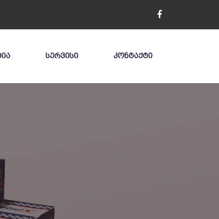
ᲪᲘᲐ
ᲡᲔᲠᲕᲘᲡᲘ
ᲙᲝᲜᲢᲐᲥᲢᲘ