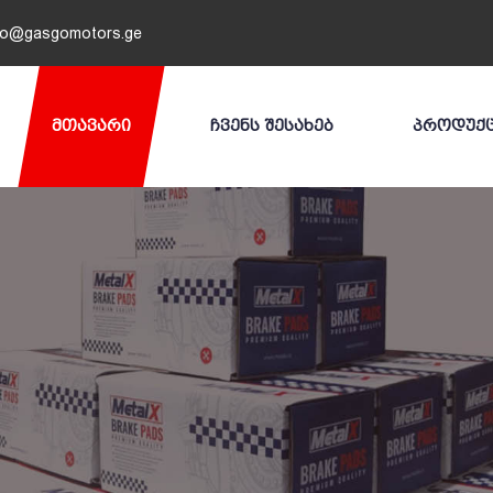
fo@gasgomotors.ge
ᲛᲗᲐᲕᲐᲠᲘ
ᲩᲕᲔᲜᲡ ᲨᲔᲡᲐᲮᲔᲑ
ᲞᲠᲝᲓᲣᲥ