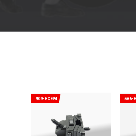
909-ECEM
566-