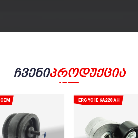
Ჩვენი
Პროდუქცია
ECEM
ERG YC1E 6A228 AH