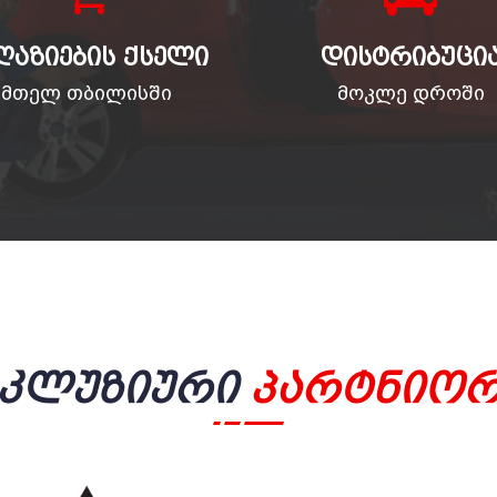
ᲦᲐᲖᲘᲔᲑᲘᲡ ᲥᲡᲔᲚᲘ
ᲓᲘᲡᲢᲠᲘᲑᲣᲪᲘ
მთელ თბილისში
მოკლე დროში
სკლუზიური
Პარტნიორ