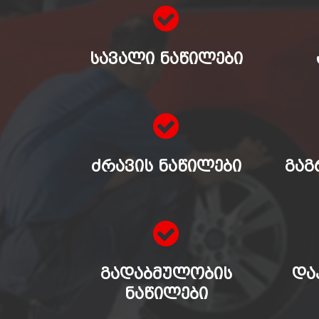
ᲡᲐᲕᲐᲚᲘ ᲜᲐᲬᲘᲚᲔᲑᲘ
ᲫᲠᲐᲕᲘᲡ ᲜᲐᲬᲘᲚᲔᲑᲘ
ᲒᲐᲒ
ᲒᲐᲓᲐᲑᲛᲣᲚᲝᲑᲘᲡ
ᲓᲐ
ᲜᲐᲬᲘᲚᲔᲑᲘ