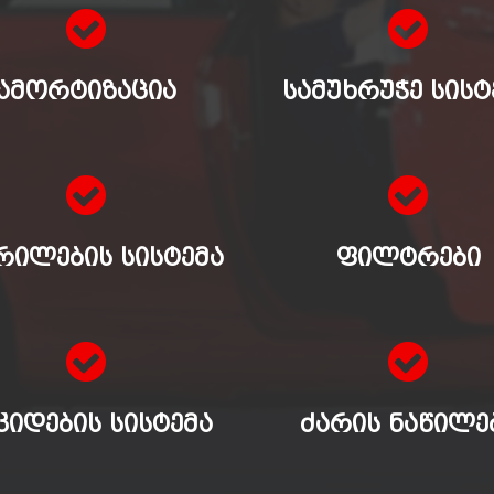
ᲐᲛᲝᲠᲢᲘᲖᲐᲪᲘᲐ
ᲡᲐᲛᲣᲮᲠᲣᲭᲔ ᲡᲘᲡᲢ
ᲠᲘᲚᲔᲑᲘᲡ ᲡᲘᲡᲢᲔᲛᲐ
ᲤᲘᲚᲢᲠᲔᲑᲘ
ᲙᲘᲓᲔᲑᲘᲡ ᲡᲘᲡᲢᲔᲛᲐ
ᲫᲐᲠᲘᲡ ᲜᲐᲬᲘᲚᲔ