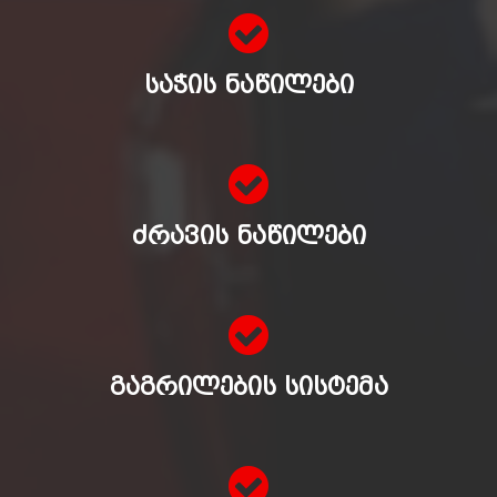
ᲡᲐᲭᲘᲡ ᲜᲐᲬᲘᲚᲔᲑᲘ
ᲫᲠᲐᲕᲘᲡ ᲜᲐᲬᲘᲚᲔᲑᲘ
ᲒᲐᲒᲠᲘᲚᲔᲑᲘᲡ ᲡᲘᲡᲢᲔᲛᲐ