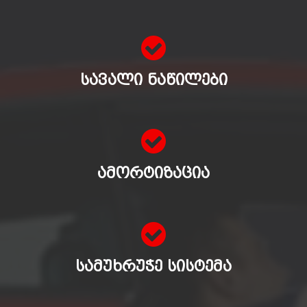
ᲡᲐᲕᲐᲚᲘ ᲜᲐᲬᲘᲚᲔᲑᲘ
ᲐᲛᲝᲠᲢᲘᲖᲐᲪᲘᲐ
ᲡᲐᲛᲣᲮᲠᲣᲭᲔ ᲡᲘᲡᲢᲔᲛᲐ