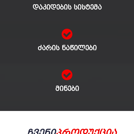
ᲓᲐᲙᲘᲓᲔᲑᲘᲡ ᲡᲘᲡᲢᲔᲛᲐ
ᲫᲐᲠᲘᲡ ᲜᲐᲬᲘᲚᲔᲑᲘ
ᲛᲘᲜᲔᲑᲘ
Ჩვენი
Პროდუქცია