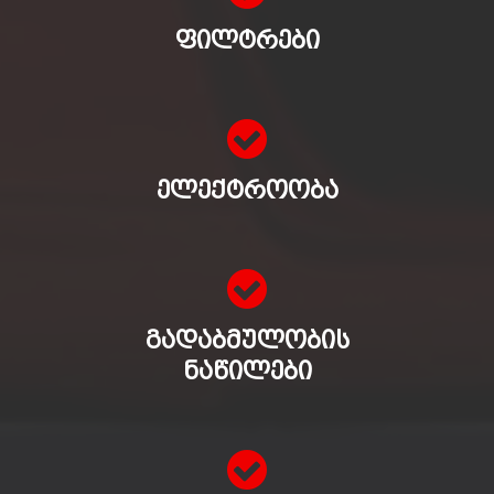
ᲤᲘᲚᲢᲠᲔᲑᲘ
ᲔᲚᲔᲥᲢᲠᲝᲝᲑᲐ
ᲒᲐᲓᲐᲑᲛᲣᲚᲝᲑᲘᲡ
ᲜᲐᲬᲘᲚᲔᲑᲘ