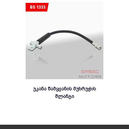
BS 1333
Უკანა Წამყვანის Მუხრუჭის
Შლანგი