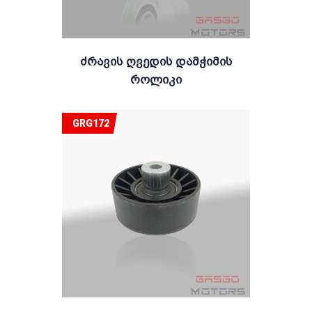
Ძრავის Ღვედის Დამჭიმის
Როლიკი
GRG172