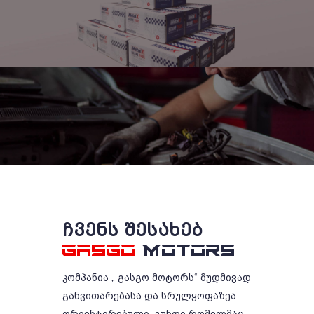
ᲩᲕᲔᲜᲡ ᲨᲔᲡᲐᲮᲔᲑ
GASGO
MOTORS
კომპანია „ გასგო მოტორს“ მუდმივად
განვითარებასა და სრულყოფაზეა