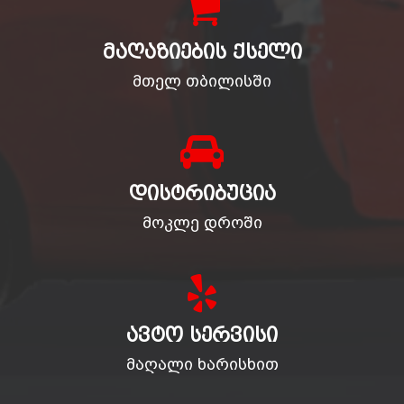
ᲛᲐᲦᲐᲖᲘᲔᲑᲘᲡ ᲥᲡᲔᲚᲘ
მთელ თბილისში
ᲓᲘᲡᲢᲠᲘᲑᲣᲪᲘᲐ
მოკლე დროში
ᲐᲕᲢᲝ ᲡᲔᲠᲕᲘᲡᲘ
მაღალი ხარისხით