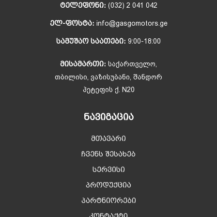
ᲢᲔᲚᲔᲤᲝᲜᲘ:
(032) 2 041 042
ᲔᲚ-ᲤᲝᲡᲢᲐ:
info@gasgomotors.ge
ᲡᲐᲛᲣᲨᲐᲝ ᲡᲐᲐᲗᲔᲑᲘ:
9:00-18:00
ᲛᲘᲡᲐᲛᲐᲠᲗᲘ:
საქართველო,
თბილისი, ვაზისუბანი, შანდორ
პეტეფის ქ. N20
ᲜᲐᲕᲘᲒᲐᲪᲘᲐ
მთავარი
ჩვენს შესახებ
სერვისი
პროდუქცია
პარტნიორები
კონტაქტი