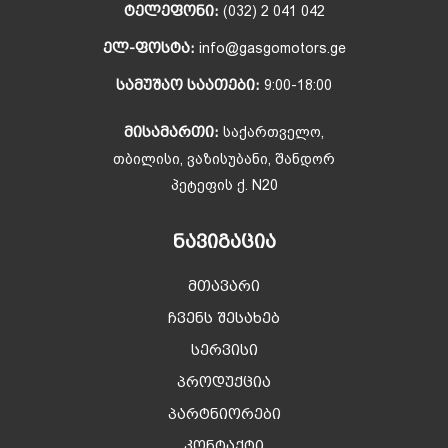
ᲢᲔᲚᲔᲤᲝᲜᲘ:
(032) 2 041 042
ᲔᲚ-ᲤᲝᲡᲢᲐ:
info@gasgomotors.ge
ᲡᲐᲛᲣᲨᲐᲝ ᲡᲐᲐᲗᲔᲑᲘ:
9:00-18:00
ᲛᲘᲡᲐᲛᲐᲠᲗᲘ:
საქართველო,
თბილისი, ვაზისუბანი, შანდორ
პეტეფის ქ. N20
ᲜᲐᲕᲘᲒᲐᲪᲘᲐ
მთავარი
ჩვენს შესახებ
სერვისი
პროდუქცია
პარტნიორები
კონტაქტი