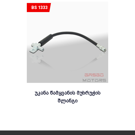
BS 1333
Უკანა Წამყვანის Მუხრუჭის
Შლანგი