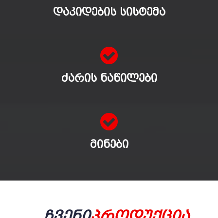
ᲓᲐᲙᲘᲓᲔᲑᲘᲡ ᲡᲘᲡᲢᲔᲛᲐ
ᲫᲐᲠᲘᲡ ᲜᲐᲬᲘᲚᲔᲑᲘ
ᲛᲘᲜᲔᲑᲘ
Ჩვენი
Პროდუქცია