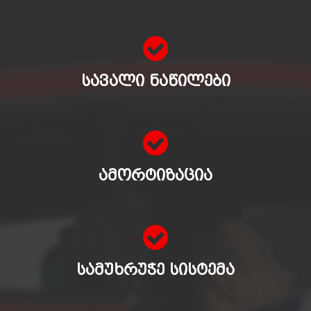
ᲡᲐᲕᲐᲚᲘ ᲜᲐᲬᲘᲚᲔᲑᲘ
ᲐᲛᲝᲠᲢᲘᲖᲐᲪᲘᲐ
ᲡᲐᲛᲣᲮᲠᲣᲭᲔ ᲡᲘᲡᲢᲔᲛᲐ