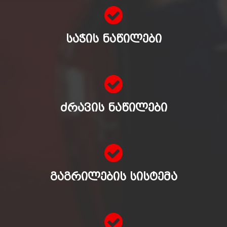
ᲡᲐᲭᲘᲡ ᲜᲐᲬᲘᲚᲔᲑᲘ
ᲫᲠᲐᲕᲘᲡ ᲜᲐᲬᲘᲚᲔᲑᲘ
ᲒᲐᲒᲠᲘᲚᲔᲑᲘᲡ ᲡᲘᲡᲢᲔᲛᲐ