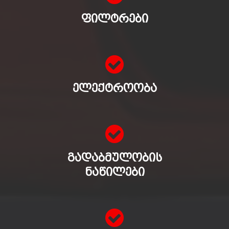
ᲤᲘᲚᲢᲠᲔᲑᲘ
ᲔᲚᲔᲥᲢᲠᲝᲝᲑᲐ
ᲒᲐᲓᲐᲑᲛᲣᲚᲝᲑᲘᲡ
ᲜᲐᲬᲘᲚᲔᲑᲘ