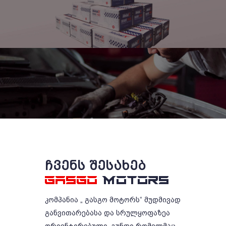
ᲩᲕᲔᲜᲡ ᲨᲔᲡᲐᲮᲔᲑ
GASGO
MOTORS
კომპანია „ გასგო მოტორს“ მუდმივად
განვითარებასა და სრულყოფაზეა