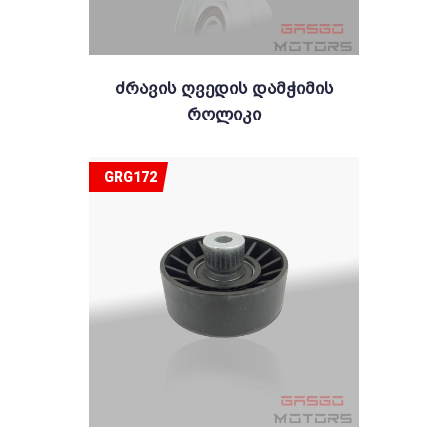
Ძრავის Ღვედის Დამჭიმის
Როლიკი
GRG172