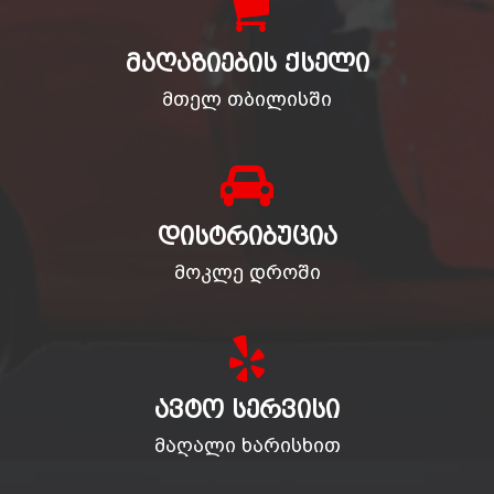
ᲛᲐᲦᲐᲖᲘᲔᲑᲘᲡ ᲥᲡᲔᲚᲘ
მთელ თბილისში
ᲓᲘᲡᲢᲠᲘᲑᲣᲪᲘᲐ
მოკლე დროში
ᲐᲕᲢᲝ ᲡᲔᲠᲕᲘᲡᲘ
მაღალი ხარისხით