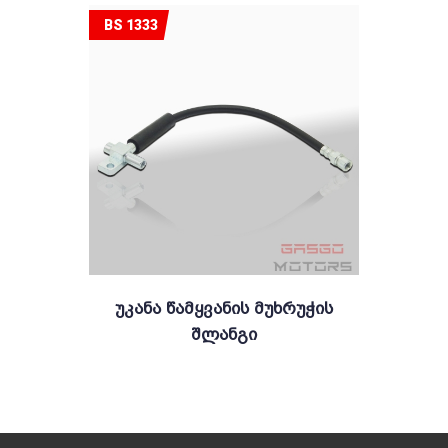
BS 1333
Უკანა Წამყვანის Მუხრუჭის
Შლანგი