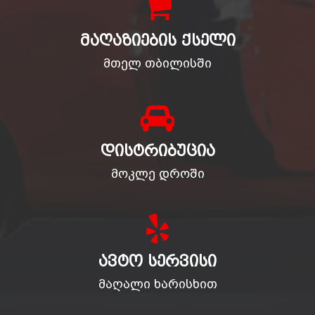
ᲛᲐᲦᲐᲖᲘᲔᲑᲘᲡ ᲥᲡᲔᲚᲘ
მთელ თბილისში
ᲓᲘᲡᲢᲠᲘᲑᲣᲪᲘᲐ
მოკლე დროში
ᲐᲕᲢᲝ ᲡᲔᲠᲕᲘᲡᲘ
მაღალი ხარისხით