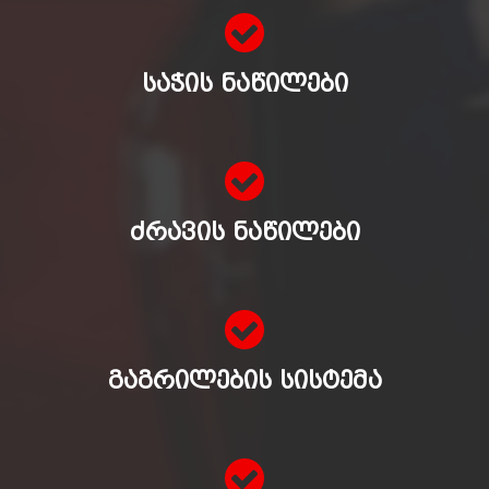
ᲡᲐᲭᲘᲡ ᲜᲐᲬᲘᲚᲔᲑᲘ
ᲫᲠᲐᲕᲘᲡ ᲜᲐᲬᲘᲚᲔᲑᲘ
ᲒᲐᲒᲠᲘᲚᲔᲑᲘᲡ ᲡᲘᲡᲢᲔᲛᲐ