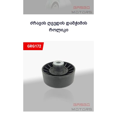
Ძრავის Ღვედის Დამჭიმის
Როლიკი
GRG172