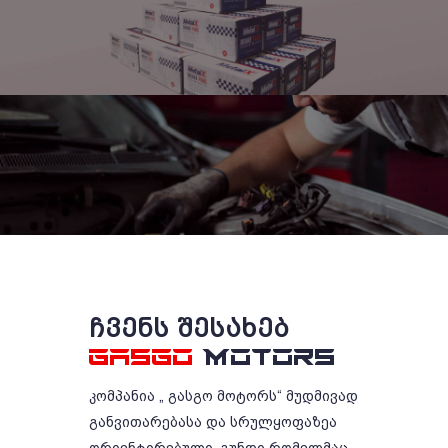
ᲩᲕᲔᲜᲡ ᲨᲔᲡᲐᲮᲔᲑ
GASGO
MOTORS
კომპანია „ გასგო მოტორს“ მუდმივად
განვითარებასა და სრულყოფაზეა