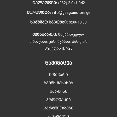
ᲢᲔᲚᲔᲤᲝᲜᲘ:
(032) 2 041 042
ᲔᲚ-ᲤᲝᲡᲢᲐ:
info@gasgomotors.ge
ᲡᲐᲛᲣᲨᲐᲝ ᲡᲐᲐᲗᲔᲑᲘ:
9:00-18:00
ᲛᲘᲡᲐᲛᲐᲠᲗᲘ:
საქართველო,
თბილისი, ვაზისუბანი, შანდორ
პეტეფის ქ. N20
ᲜᲐᲕᲘᲒᲐᲪᲘᲐ
მთავარი
ჩვენს შესახებ
სერვისი
პროდუქცია
პარტნიორები
კონტაქტი