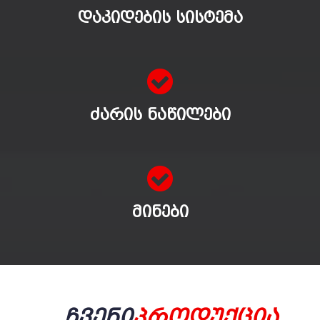
ᲓᲐᲙᲘᲓᲔᲑᲘᲡ ᲡᲘᲡᲢᲔᲛᲐ
ᲫᲐᲠᲘᲡ ᲜᲐᲬᲘᲚᲔᲑᲘ
ᲛᲘᲜᲔᲑᲘ
Ჩვენი
Პროდუქცია