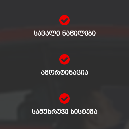
ᲡᲐᲕᲐᲚᲘ ᲜᲐᲬᲘᲚᲔᲑᲘ
ᲐᲛᲝᲠᲢᲘᲖᲐᲪᲘᲐ
ᲡᲐᲛᲣᲮᲠᲣᲭᲔ ᲡᲘᲡᲢᲔᲛᲐ