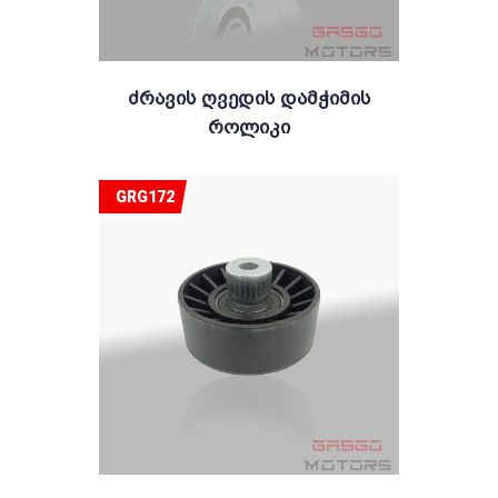
Ძრავის Ღვედის Დამჭიმის
Როლიკი
GRG172