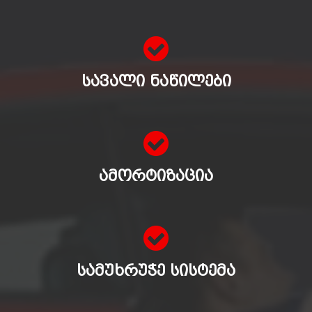
ᲡᲐᲕᲐᲚᲘ ᲜᲐᲬᲘᲚᲔᲑᲘ
ᲐᲛᲝᲠᲢᲘᲖᲐᲪᲘᲐ
ᲡᲐᲛᲣᲮᲠᲣᲭᲔ ᲡᲘᲡᲢᲔᲛᲐ