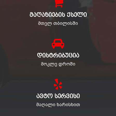
ᲛᲐᲦᲐᲖᲘᲔᲑᲘᲡ ᲥᲡᲔᲚᲘ
მთელ თბილისში
ᲓᲘᲡᲢᲠᲘᲑᲣᲪᲘᲐ
მოკლე დროში
ᲐᲕᲢᲝ ᲡᲔᲠᲕᲘᲡᲘ
მაღალი ხარისხით