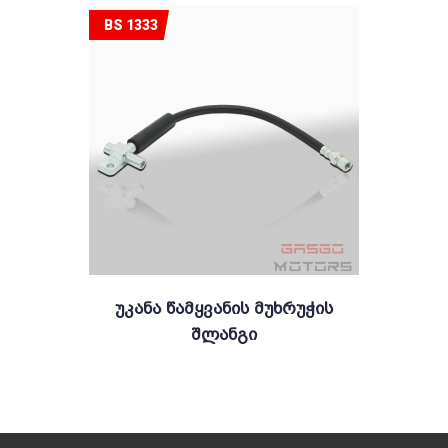
BS 1333
Უკანა Წამყვანის Მუხრუჭის
Შლანგი