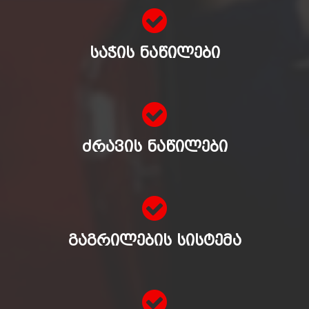
ᲡᲐᲭᲘᲡ ᲜᲐᲬᲘᲚᲔᲑᲘ
ᲫᲠᲐᲕᲘᲡ ᲜᲐᲬᲘᲚᲔᲑᲘ
ᲒᲐᲒᲠᲘᲚᲔᲑᲘᲡ ᲡᲘᲡᲢᲔᲛᲐ