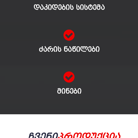
ᲓᲐᲙᲘᲓᲔᲑᲘᲡ ᲡᲘᲡᲢᲔᲛᲐ
ᲫᲐᲠᲘᲡ ᲜᲐᲬᲘᲚᲔᲑᲘ
ᲛᲘᲜᲔᲑᲘ
Ჩვენი
Პროდუქცია