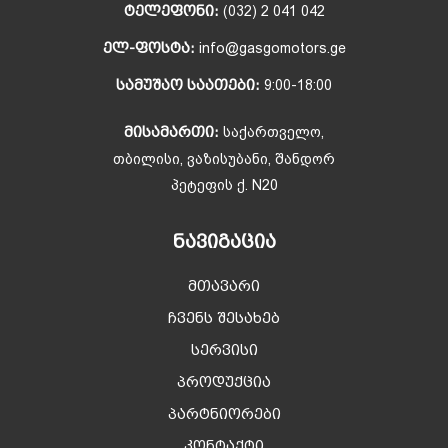
ᲢᲔᲚᲔᲤᲝᲜᲘ:
(032) 2 041 042
ᲔᲚ-ᲤᲝᲡᲢᲐ:
info@gasgomotors.ge
ᲡᲐᲛᲣᲨᲐᲝ ᲡᲐᲐᲗᲔᲑᲘ:
9:00-18:00
ᲛᲘᲡᲐᲛᲐᲠᲗᲘ:
საქართველო,
თბილისი, ვაზისუბანი, შანდორ
პეტეფის ქ. N20
ᲜᲐᲕᲘᲒᲐᲪᲘᲐ
მთავარი
ჩვენს შესახებ
სერვისი
პროდუქცია
პარტნიორები
კონტაქტი