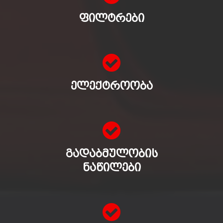
ᲤᲘᲚᲢᲠᲔᲑᲘ
ᲔᲚᲔᲥᲢᲠᲝᲝᲑᲐ
ᲒᲐᲓᲐᲑᲛᲣᲚᲝᲑᲘᲡ
ᲜᲐᲬᲘᲚᲔᲑᲘ