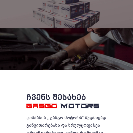
ᲩᲕᲔᲜᲡ ᲨᲔᲡᲐᲮᲔᲑ
GASGO
MOTORS
კომპანია „ გასგო მოტორს“ მუდმივად
განვითარებასა და სრულყოფაზეა