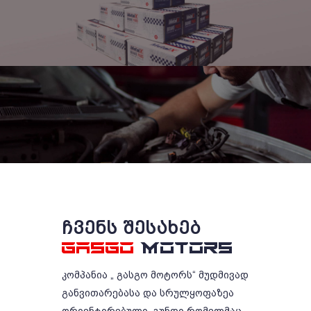
ᲩᲕᲔᲜᲡ ᲨᲔᲡᲐᲮᲔᲑ
GASGO
MOTORS
კომპანია „ გასგო მოტორს“ მუდმივად
განვითარებასა და სრულყოფაზეა