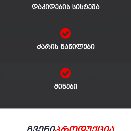
ᲓᲐᲙᲘᲓᲔᲑᲘᲡ ᲡᲘᲡᲢᲔᲛᲐ
ᲫᲐᲠᲘᲡ ᲜᲐᲬᲘᲚᲔᲑᲘ
ᲛᲘᲜᲔᲑᲘ
Ჩვენი
Პროდუქცია