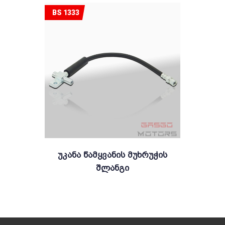
BS 1333
Უკანა Წამყვანის Მუხრუჭის
Შლანგი