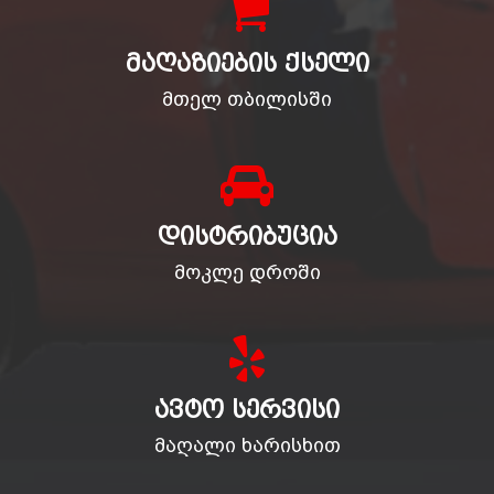
ᲛᲐᲦᲐᲖᲘᲔᲑᲘᲡ ᲥᲡᲔᲚᲘ
მთელ თბილისში
ᲓᲘᲡᲢᲠᲘᲑᲣᲪᲘᲐ
მოკლე დროში
ᲐᲕᲢᲝ ᲡᲔᲠᲕᲘᲡᲘ
მაღალი ხარისხით