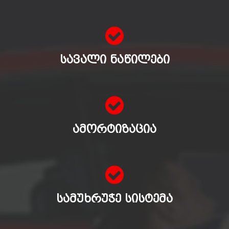
ᲡᲐᲕᲐᲚᲘ ᲜᲐᲬᲘᲚᲔᲑᲘ
ᲐᲛᲝᲠᲢᲘᲖᲐᲪᲘᲐ
ᲡᲐᲛᲣᲮᲠᲣᲭᲔ ᲡᲘᲡᲢᲔᲛᲐ