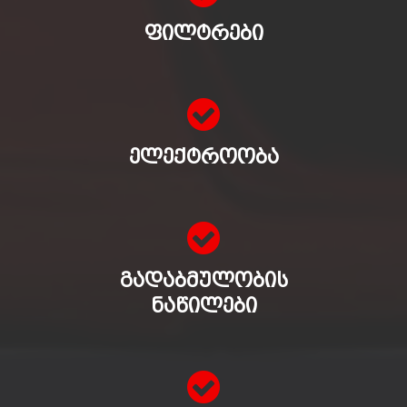
ᲤᲘᲚᲢᲠᲔᲑᲘ
ᲔᲚᲔᲥᲢᲠᲝᲝᲑᲐ
ᲒᲐᲓᲐᲑᲛᲣᲚᲝᲑᲘᲡ
ᲜᲐᲬᲘᲚᲔᲑᲘ