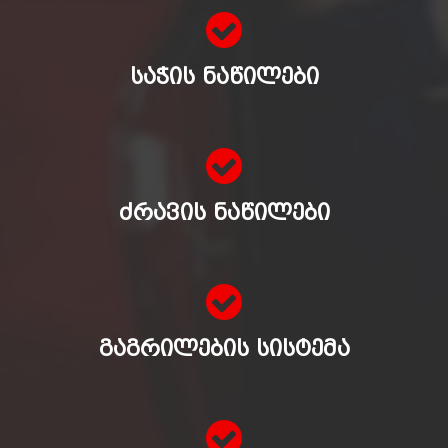
ᲡᲐᲭᲘᲡ ᲜᲐᲬᲘᲚᲔᲑᲘ
ᲫᲠᲐᲕᲘᲡ ᲜᲐᲬᲘᲚᲔᲑᲘ
ᲒᲐᲒᲠᲘᲚᲔᲑᲘᲡ ᲡᲘᲡᲢᲔᲛᲐ