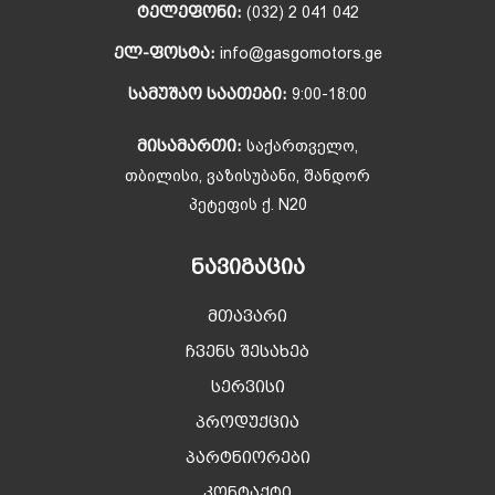
ᲢᲔᲚᲔᲤᲝᲜᲘ:
(032) 2 041 042
ᲔᲚ-ᲤᲝᲡᲢᲐ:
info@gasgomotors.ge
ᲡᲐᲛᲣᲨᲐᲝ ᲡᲐᲐᲗᲔᲑᲘ:
9:00-18:00
ᲛᲘᲡᲐᲛᲐᲠᲗᲘ:
საქართველო,
თბილისი, ვაზისუბანი, შანდორ
პეტეფის ქ. N20
ᲜᲐᲕᲘᲒᲐᲪᲘᲐ
მთავარი
ჩვენს შესახებ
სერვისი
პროდუქცია
პარტნიორები
კონტაქტი