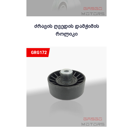
Ძრავის Ღვედის Დამჭიმის
Როლიკი
GRG172