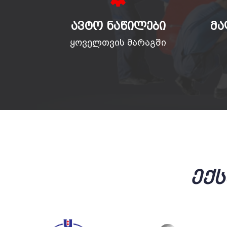
ᲐᲕᲢᲝ ᲜᲐᲬᲘᲚᲔᲑᲘ
ᲛᲐ
ყოველთვის მარაგში
Ექ