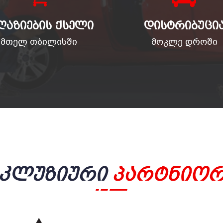
ᲦᲐᲖᲘᲔᲑᲘᲡ ᲥᲡᲔᲚᲘ
ᲓᲘᲡᲢᲠᲘᲑᲣᲪᲘ
მთელ თბილისში
მოკლე დროში
სკლუზიური
Პარტნიორ