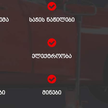
ᲔᲛᲐ
ᲡᲐᲭᲘᲡ ᲜᲐᲬᲘᲚᲔᲑᲘ
ᲔᲚᲔᲥᲢᲠᲝᲝᲑᲐ
ᲑᲘ
ᲛᲘᲜᲔᲑᲘ