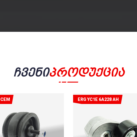
Ჩვენი
Პროდუქცია
ECEM
ERG YC1E 6A228 AH