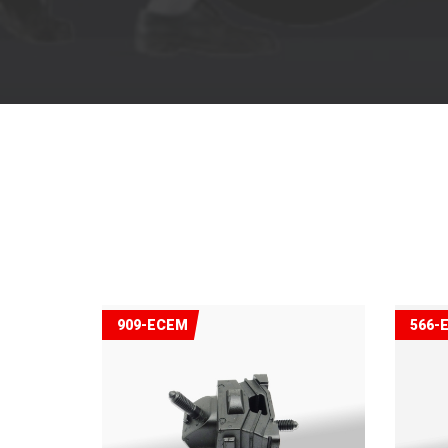
909-ECEM
566-