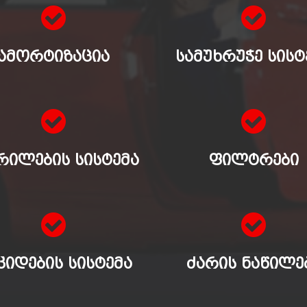
ᲐᲛᲝᲠᲢᲘᲖᲐᲪᲘᲐ
ᲡᲐᲛᲣᲮᲠᲣᲭᲔ ᲡᲘᲡᲢ
ᲠᲘᲚᲔᲑᲘᲡ ᲡᲘᲡᲢᲔᲛᲐ
ᲤᲘᲚᲢᲠᲔᲑᲘ
ᲙᲘᲓᲔᲑᲘᲡ ᲡᲘᲡᲢᲔᲛᲐ
ᲫᲐᲠᲘᲡ ᲜᲐᲬᲘᲚᲔ