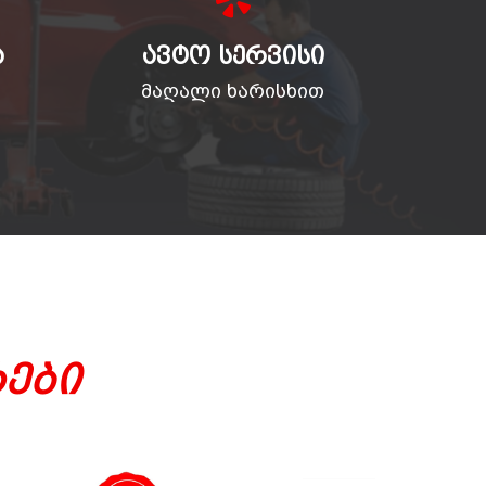
Ა
ᲐᲕᲢᲝ ᲡᲔᲠᲕᲘᲡᲘ
მაღალი ხარისხით
ები