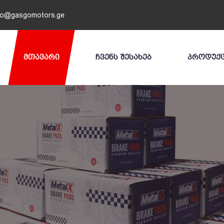
fo@gasgomotors.ge
ᲛᲗᲐᲕᲐᲠᲘ
ᲩᲕᲔᲜᲡ ᲨᲔᲡᲐᲮᲔᲑ
ᲞᲠᲝᲓᲣᲥ