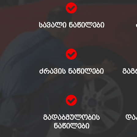
ᲡᲐᲕᲐᲚᲘ ᲜᲐᲬᲘᲚᲔᲑᲘ
ᲫᲠᲐᲕᲘᲡ ᲜᲐᲬᲘᲚᲔᲑᲘ
ᲒᲐᲒ
ᲒᲐᲓᲐᲑᲛᲣᲚᲝᲑᲘᲡ
ᲓᲐ
ᲜᲐᲬᲘᲚᲔᲑᲘ