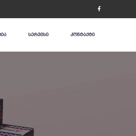
ᲪᲘᲐ
ᲡᲔᲠᲕᲘᲡᲘ
ᲙᲝᲜᲢᲐᲥᲢᲘ