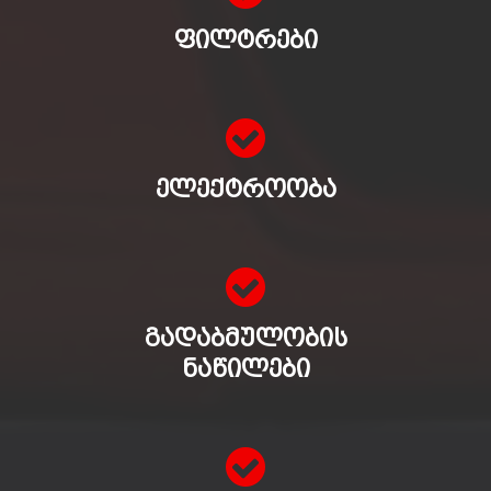
ᲤᲘᲚᲢᲠᲔᲑᲘ
ᲔᲚᲔᲥᲢᲠᲝᲝᲑᲐ
ᲒᲐᲓᲐᲑᲛᲣᲚᲝᲑᲘᲡ
ᲜᲐᲬᲘᲚᲔᲑᲘ