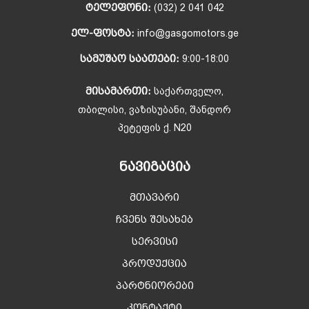
ᲢᲔᲚᲔᲤᲝᲜᲘ:
(032) 2 041 042
ᲔᲚ-ᲤᲝᲡᲢᲐ:
info@gasgomotors.ge
ᲡᲐᲛᲣᲨᲐᲝ ᲡᲐᲐᲗᲔᲑᲘ:
9:00-18:00
ᲛᲘᲡᲐᲛᲐᲠᲗᲘ:
საქართველო,
თბილისი, ვაზისუბანი, შანდორ
პეტეფის ქ. N20
ᲜᲐᲕᲘᲒᲐᲪᲘᲐ
მთავარი
ჩვენს შესახებ
სერვისი
პროდუქცია
პარტნიორები
კონტაქტი