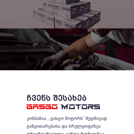
ᲩᲕᲔᲜᲡ ᲨᲔᲡᲐᲮᲔᲑ
GASGO
MOTORS
კომპანია „ გასგო მოტორს“ მუდმივად
განვითარებასა და სრულყოფაზეა