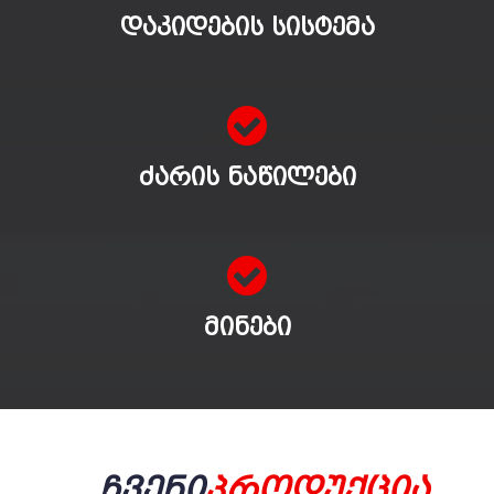
ᲓᲐᲙᲘᲓᲔᲑᲘᲡ ᲡᲘᲡᲢᲔᲛᲐ
ᲫᲐᲠᲘᲡ ᲜᲐᲬᲘᲚᲔᲑᲘ
ᲛᲘᲜᲔᲑᲘ
Ჩვენი
Პროდუქცია