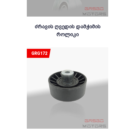
Ძრავის Ღვედის Დამჭიმის
Როლიკი
GRG172