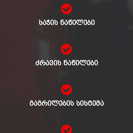
ᲡᲐᲭᲘᲡ ᲜᲐᲬᲘᲚᲔᲑᲘ
ᲫᲠᲐᲕᲘᲡ ᲜᲐᲬᲘᲚᲔᲑᲘ
ᲒᲐᲒᲠᲘᲚᲔᲑᲘᲡ ᲡᲘᲡᲢᲔᲛᲐ