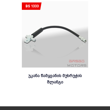
BS 1333
Უკანა Წამყვანის Მუხრუჭის
Შლანგი