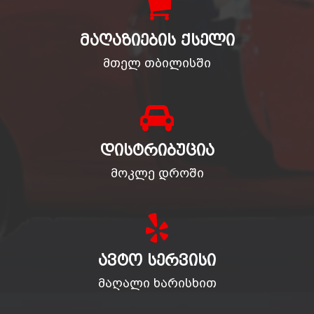
ᲛᲐᲦᲐᲖᲘᲔᲑᲘᲡ ᲥᲡᲔᲚᲘ
მთელ თბილისში
ᲓᲘᲡᲢᲠᲘᲑᲣᲪᲘᲐ
მოკლე დროში
ᲐᲕᲢᲝ ᲡᲔᲠᲕᲘᲡᲘ
მაღალი ხარისხით