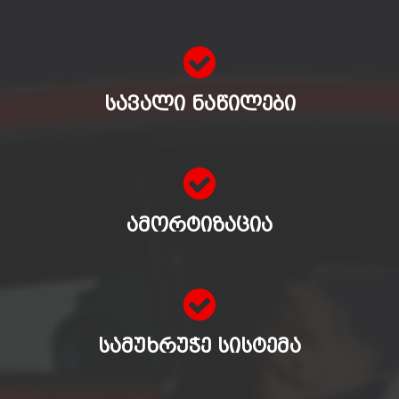
ᲡᲐᲕᲐᲚᲘ ᲜᲐᲬᲘᲚᲔᲑᲘ
ᲐᲛᲝᲠᲢᲘᲖᲐᲪᲘᲐ
ᲡᲐᲛᲣᲮᲠᲣᲭᲔ ᲡᲘᲡᲢᲔᲛᲐ