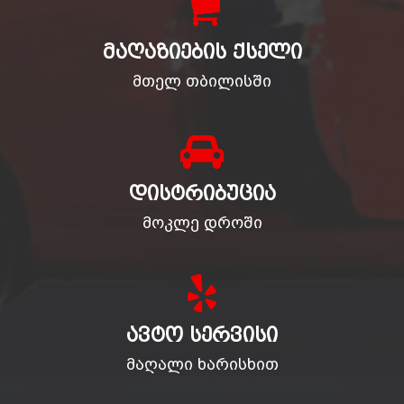
ᲛᲐᲦᲐᲖᲘᲔᲑᲘᲡ ᲥᲡᲔᲚᲘ
მთელ თბილისში
ᲓᲘᲡᲢᲠᲘᲑᲣᲪᲘᲐ
მოკლე დროში
ᲐᲕᲢᲝ ᲡᲔᲠᲕᲘᲡᲘ
მაღალი ხარისხით