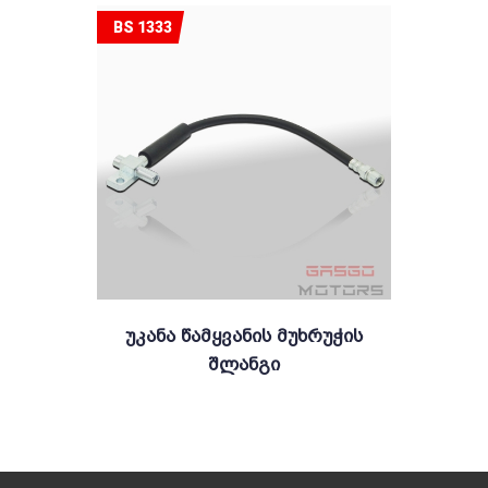
BS 1333
Უკანა Წამყვანის Მუხრუჭის
Შლანგი