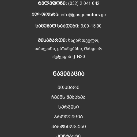
ᲢᲔᲚᲔᲤᲝᲜᲘ:
(032) 2 041 042
ᲔᲚ-ᲤᲝᲡᲢᲐ:
info@gasgomotors.ge
ᲡᲐᲛᲣᲨᲐᲝ ᲡᲐᲐᲗᲔᲑᲘ:
9:00-18:00
ᲛᲘᲡᲐᲛᲐᲠᲗᲘ:
საქართველო,
თბილისი, ვაზისუბანი, შანდორ
პეტეფის ქ. N20
ᲜᲐᲕᲘᲒᲐᲪᲘᲐ
მთავარი
ჩვენს შესახებ
სერვისი
პროდუქცია
პარტნიორები
კონტაქტი