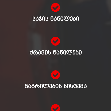
ᲡᲐᲭᲘᲡ ᲜᲐᲬᲘᲚᲔᲑᲘ
ᲫᲠᲐᲕᲘᲡ ᲜᲐᲬᲘᲚᲔᲑᲘ
ᲒᲐᲒᲠᲘᲚᲔᲑᲘᲡ ᲡᲘᲡᲢᲔᲛᲐ