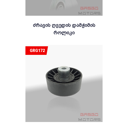
Ძრავის Ღვედის Დამჭიმის
Როლიკი
GRG172