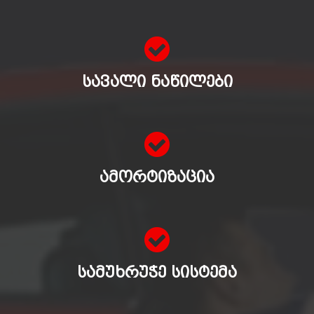
ᲡᲐᲕᲐᲚᲘ ᲜᲐᲬᲘᲚᲔᲑᲘ
ᲐᲛᲝᲠᲢᲘᲖᲐᲪᲘᲐ
ᲡᲐᲛᲣᲮᲠᲣᲭᲔ ᲡᲘᲡᲢᲔᲛᲐ