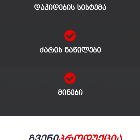
ᲓᲐᲙᲘᲓᲔᲑᲘᲡ ᲡᲘᲡᲢᲔᲛᲐ
ᲫᲐᲠᲘᲡ ᲜᲐᲬᲘᲚᲔᲑᲘ
ᲛᲘᲜᲔᲑᲘ
Ჩვენი
Პროდუქცია