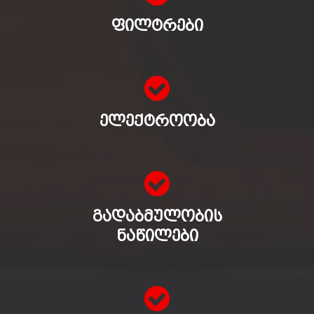
ᲤᲘᲚᲢᲠᲔᲑᲘ
ᲔᲚᲔᲥᲢᲠᲝᲝᲑᲐ
ᲒᲐᲓᲐᲑᲛᲣᲚᲝᲑᲘᲡ
ᲜᲐᲬᲘᲚᲔᲑᲘ