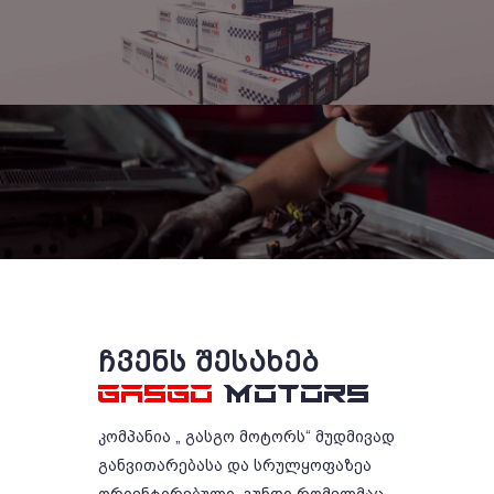
ᲩᲕᲔᲜᲡ ᲨᲔᲡᲐᲮᲔᲑ
GASGO
MOTORS
კომპანია „ გასგო მოტორს“ მუდმივად
განვითარებასა და სრულყოფაზეა