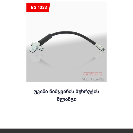
BS 1333
Უკანა Წამყვანის Მუხრუჭის
Შლანგი