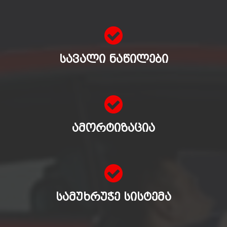
ᲡᲐᲕᲐᲚᲘ ᲜᲐᲬᲘᲚᲔᲑᲘ
ᲐᲛᲝᲠᲢᲘᲖᲐᲪᲘᲐ
ᲡᲐᲛᲣᲮᲠᲣᲭᲔ ᲡᲘᲡᲢᲔᲛᲐ