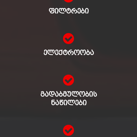
ᲤᲘᲚᲢᲠᲔᲑᲘ
ᲔᲚᲔᲥᲢᲠᲝᲝᲑᲐ
ᲒᲐᲓᲐᲑᲛᲣᲚᲝᲑᲘᲡ
ᲜᲐᲬᲘᲚᲔᲑᲘ