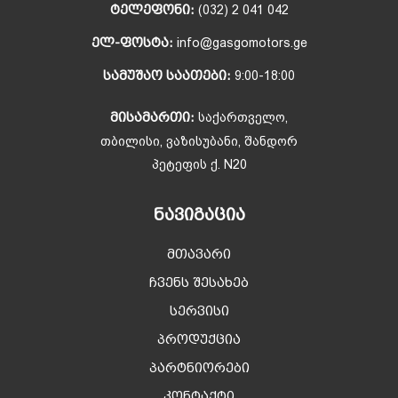
ᲢᲔᲚᲔᲤᲝᲜᲘ:
(032) 2 041 042
ᲔᲚ-ᲤᲝᲡᲢᲐ:
info@gasgomotors.ge
ᲡᲐᲛᲣᲨᲐᲝ ᲡᲐᲐᲗᲔᲑᲘ:
9:00-18:00
ᲛᲘᲡᲐᲛᲐᲠᲗᲘ:
საქართველო,
თბილისი, ვაზისუბანი, შანდორ
პეტეფის ქ. N20
ᲜᲐᲕᲘᲒᲐᲪᲘᲐ
მთავარი
ჩვენს შესახებ
სერვისი
პროდუქცია
პარტნიორები
კონტაქტი