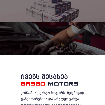
ᲩᲕᲔᲜᲡ ᲨᲔᲡᲐᲮᲔᲑ
GASGO
MOTORS
კომპანია „ გასგო მოტორს“ მუდმივად
განვითარებასა და სრულყოფაზეა