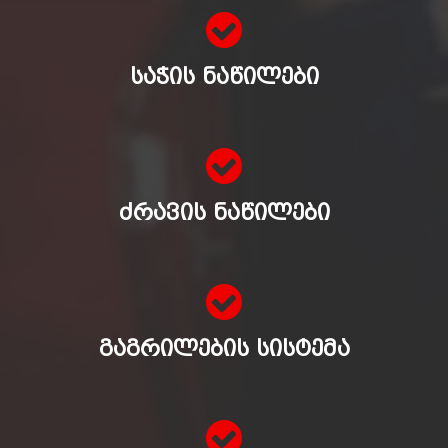
ᲡᲐᲭᲘᲡ ᲜᲐᲬᲘᲚᲔᲑᲘ
ᲫᲠᲐᲕᲘᲡ ᲜᲐᲬᲘᲚᲔᲑᲘ
ᲒᲐᲒᲠᲘᲚᲔᲑᲘᲡ ᲡᲘᲡᲢᲔᲛᲐ