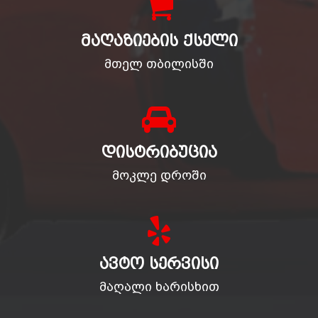
ᲛᲐᲦᲐᲖᲘᲔᲑᲘᲡ ᲥᲡᲔᲚᲘ
მთელ თბილისში
ᲓᲘᲡᲢᲠᲘᲑᲣᲪᲘᲐ
მოკლე დროში
ᲐᲕᲢᲝ ᲡᲔᲠᲕᲘᲡᲘ
მაღალი ხარისხით