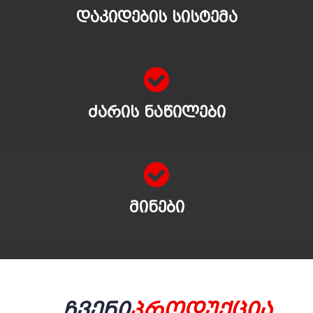
ᲓᲐᲙᲘᲓᲔᲑᲘᲡ ᲡᲘᲡᲢᲔᲛᲐ
ᲫᲐᲠᲘᲡ ᲜᲐᲬᲘᲚᲔᲑᲘ
ᲛᲘᲜᲔᲑᲘ
Ჩვენი
Პროდუქცია