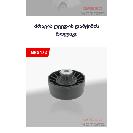
Ძრავის Ღვედის Დამჭიმის
Როლიკი
GRG172