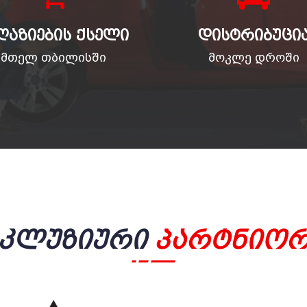
ᲦᲐᲖᲘᲔᲑᲘᲡ ᲥᲡᲔᲚᲘ
ᲓᲘᲡᲢᲠᲘᲑᲣᲪᲘ
მთელ თბილისში
მოკლე დროში
სკლუზიური
Პარტნიორ