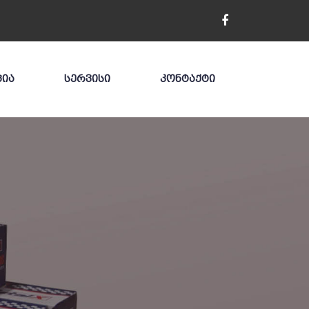
ᲪᲘᲐ
ᲡᲔᲠᲕᲘᲡᲘ
ᲙᲝᲜᲢᲐᲥᲢᲘ