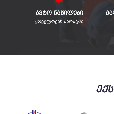
ᲐᲕᲢᲝ ᲜᲐᲬᲘᲚᲔᲑᲘ
ᲛᲐ
ყოველთვის მარაგში
Ექ