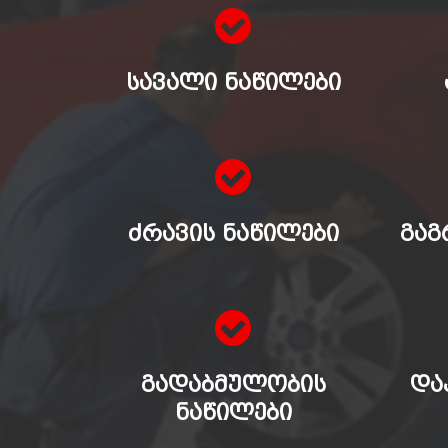
ᲡᲐᲕᲐᲚᲘ ᲜᲐᲬᲘᲚᲔᲑᲘ
ᲫᲠᲐᲕᲘᲡ ᲜᲐᲬᲘᲚᲔᲑᲘ
ᲒᲐᲒ
ᲒᲐᲓᲐᲑᲛᲣᲚᲝᲑᲘᲡ
ᲓᲐ
ᲜᲐᲬᲘᲚᲔᲑᲘ