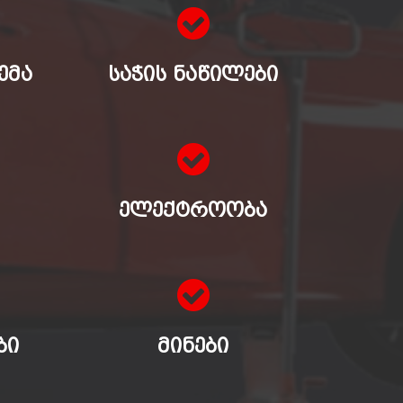
ᲔᲛᲐ
ᲡᲐᲭᲘᲡ ᲜᲐᲬᲘᲚᲔᲑᲘ
ᲔᲚᲔᲥᲢᲠᲝᲝᲑᲐ
ᲑᲘ
ᲛᲘᲜᲔᲑᲘ