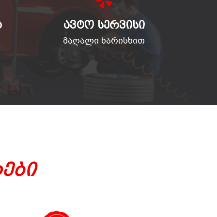
Ა
ᲐᲕᲢᲝ ᲡᲔᲠᲕᲘᲡᲘ
მაღალი ხარისხით
ები