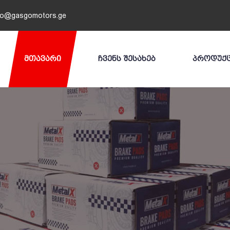
fo@gasgomotors.ge
ᲛᲗᲐᲕᲐᲠᲘ
ᲩᲕᲔᲜᲡ ᲨᲔᲡᲐᲮᲔᲑ
ᲞᲠᲝᲓᲣᲥ