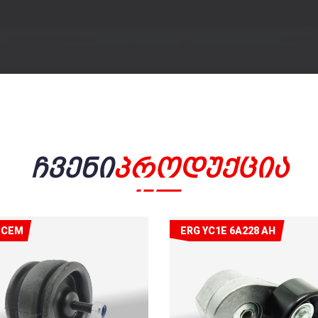
Ჩვენი
Პროდუქცია
ECEM
ERG YC1E 6A228 AH