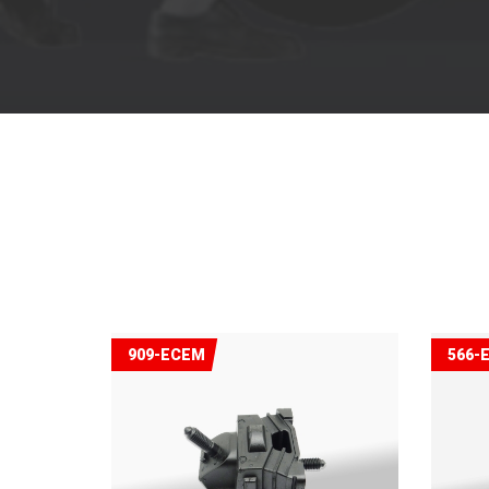
909-ECEM
566-