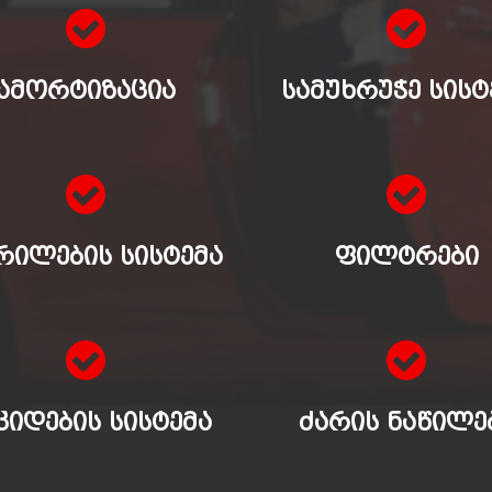
ᲐᲛᲝᲠᲢᲘᲖᲐᲪᲘᲐ
ᲡᲐᲛᲣᲮᲠᲣᲭᲔ ᲡᲘᲡᲢ
ᲠᲘᲚᲔᲑᲘᲡ ᲡᲘᲡᲢᲔᲛᲐ
ᲤᲘᲚᲢᲠᲔᲑᲘ
ᲙᲘᲓᲔᲑᲘᲡ ᲡᲘᲡᲢᲔᲛᲐ
ᲫᲐᲠᲘᲡ ᲜᲐᲬᲘᲚᲔ