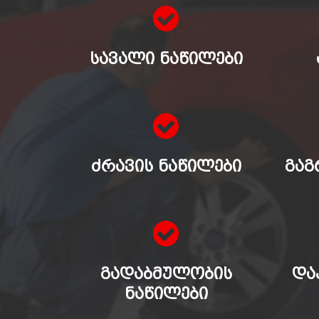
ᲡᲐᲕᲐᲚᲘ ᲜᲐᲬᲘᲚᲔᲑᲘ
ᲫᲠᲐᲕᲘᲡ ᲜᲐᲬᲘᲚᲔᲑᲘ
ᲒᲐᲒ
ᲒᲐᲓᲐᲑᲛᲣᲚᲝᲑᲘᲡ
ᲓᲐ
ᲜᲐᲬᲘᲚᲔᲑᲘ