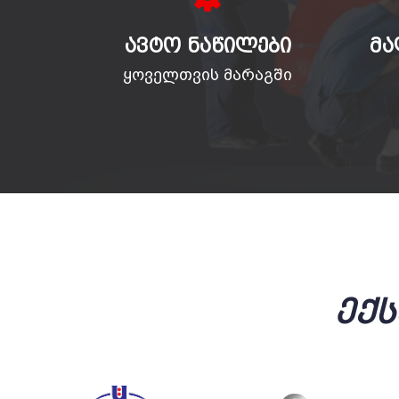
ᲐᲕᲢᲝ ᲜᲐᲬᲘᲚᲔᲑᲘ
ᲛᲐ
ყოველთვის მარაგში
Ექ