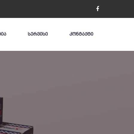
ᲪᲘᲐ
ᲡᲔᲠᲕᲘᲡᲘ
ᲙᲝᲜᲢᲐᲥᲢᲘ