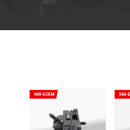
909-ECEM
566-