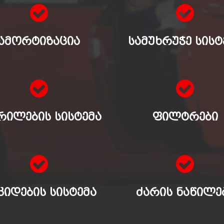
ᲐᲛᲝᲠᲢᲘᲖᲐᲪᲘᲐ
ᲡᲐᲛᲣᲮᲠᲣᲭᲔ ᲡᲘᲡᲢ
ᲠᲘᲚᲔᲑᲘᲡ ᲡᲘᲡᲢᲔᲛᲐ
ᲤᲘᲚᲢᲠᲔᲑᲘ
ᲙᲘᲓᲔᲑᲘᲡ ᲡᲘᲡᲢᲔᲛᲐ
ᲫᲐᲠᲘᲡ ᲜᲐᲬᲘᲚᲔ