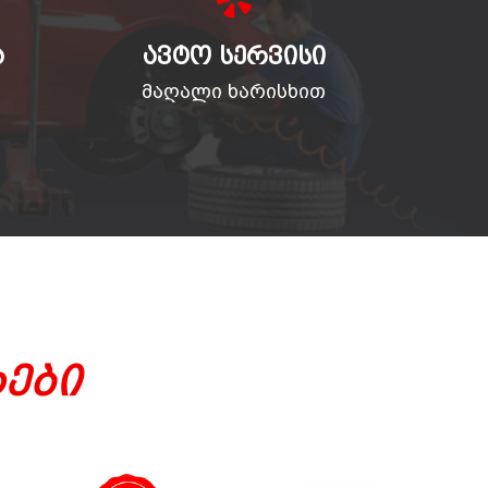
Ა
ᲐᲕᲢᲝ ᲡᲔᲠᲕᲘᲡᲘ
მაღალი ხარისხით
ები