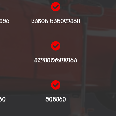
ᲔᲛᲐ
ᲡᲐᲭᲘᲡ ᲜᲐᲬᲘᲚᲔᲑᲘ
ᲔᲚᲔᲥᲢᲠᲝᲝᲑᲐ
ᲑᲘ
ᲛᲘᲜᲔᲑᲘ