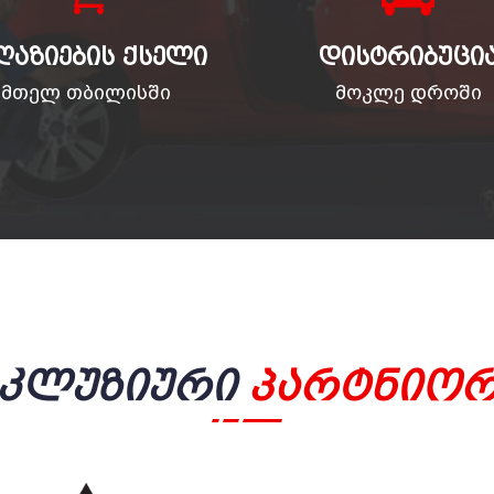
ᲦᲐᲖᲘᲔᲑᲘᲡ ᲥᲡᲔᲚᲘ
ᲓᲘᲡᲢᲠᲘᲑᲣᲪᲘ
მთელ თბილისში
მოკლე დროში
სკლუზიური
Პარტნიორ