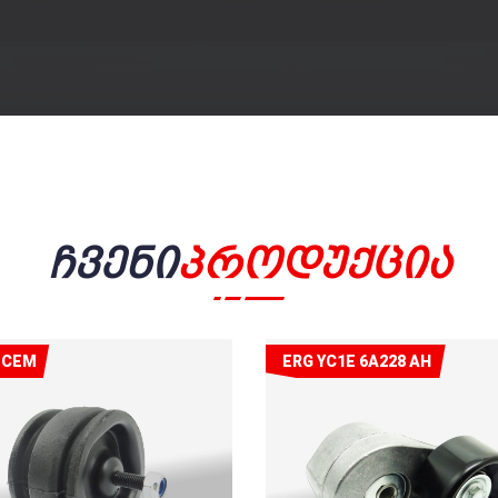
Ჩვენი
Პროდუქცია
ECEM
ERG YC1E 6A228 AH