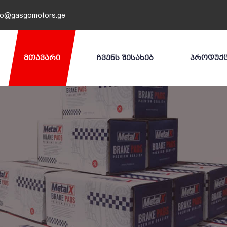
fo@gasgomotors.ge
ᲛᲗᲐᲕᲐᲠᲘ
ᲩᲕᲔᲜᲡ ᲨᲔᲡᲐᲮᲔᲑ
ᲞᲠᲝᲓᲣᲥ