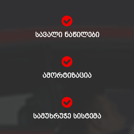
ᲡᲐᲕᲐᲚᲘ ᲜᲐᲬᲘᲚᲔᲑᲘ
ᲐᲛᲝᲠᲢᲘᲖᲐᲪᲘᲐ
ᲡᲐᲛᲣᲮᲠᲣᲭᲔ ᲡᲘᲡᲢᲔᲛᲐ