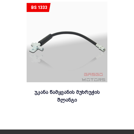
BS 1333
Უკანა Წამყვანის Მუხრუჭის
Შლანგი