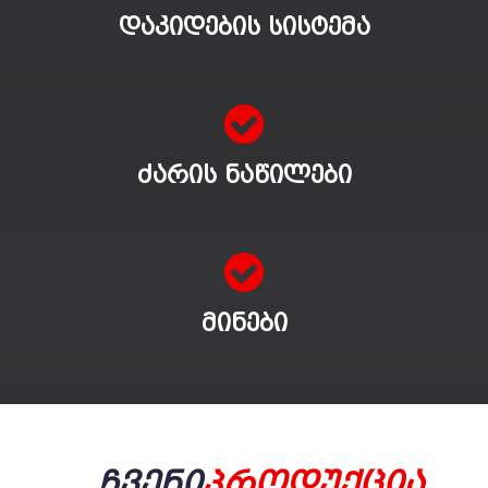
ᲓᲐᲙᲘᲓᲔᲑᲘᲡ ᲡᲘᲡᲢᲔᲛᲐ
ᲫᲐᲠᲘᲡ ᲜᲐᲬᲘᲚᲔᲑᲘ
ᲛᲘᲜᲔᲑᲘ
Ჩვენი
Პროდუქცია