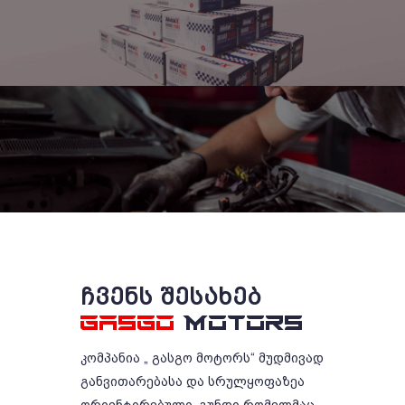
ᲩᲕᲔᲜᲡ ᲨᲔᲡᲐᲮᲔᲑ
GASGO
MOTORS
კომპანია „ გასგო მოტორს“ მუდმივად
განვითარებასა და სრულყოფაზეა