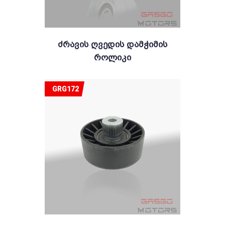
Ძრავის Ღვედის Დამჭიმის
Როლიკი
GRG172