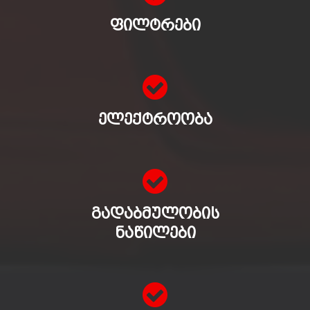
ᲤᲘᲚᲢᲠᲔᲑᲘ
ᲔᲚᲔᲥᲢᲠᲝᲝᲑᲐ
ᲒᲐᲓᲐᲑᲛᲣᲚᲝᲑᲘᲡ
ᲜᲐᲬᲘᲚᲔᲑᲘ