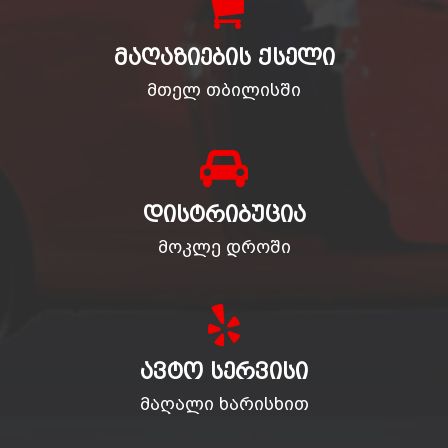
ᲛᲐᲦᲐᲖᲘᲔᲑᲘᲡ ᲥᲡᲔᲚᲘ
მთელ თბილისში
ᲓᲘᲡᲢᲠᲘᲑᲣᲪᲘᲐ
მოკლე დროში
ᲐᲕᲢᲝ ᲡᲔᲠᲕᲘᲡᲘ
მაღალი ხარისხით