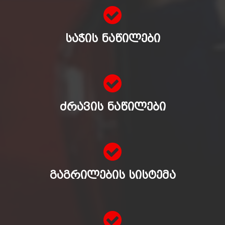
ᲡᲐᲭᲘᲡ ᲜᲐᲬᲘᲚᲔᲑᲘ
ᲫᲠᲐᲕᲘᲡ ᲜᲐᲬᲘᲚᲔᲑᲘ
ᲒᲐᲒᲠᲘᲚᲔᲑᲘᲡ ᲡᲘᲡᲢᲔᲛᲐ