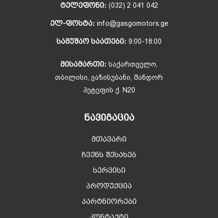
ᲢᲔᲚᲔᲤᲝᲜᲘ:
(032) 2 041 042
ᲔᲚ-ᲤᲝᲡᲢᲐ:
info@gasgomotors.ge
ᲡᲐᲛᲣᲨᲐᲝ ᲡᲐᲐᲗᲔᲑᲘ:
9:00-18:00
ᲛᲘᲡᲐᲛᲐᲠᲗᲘ:
საქართველო,
თბილისი, ვაზისუბანი, შანდორ
პეტეფის ქ. N20
ᲜᲐᲕᲘᲒᲐᲪᲘᲐ
მთავარი
ჩვენს შესახებ
სერვისი
პროდუქცია
პარტნიორები
კონტაქტი