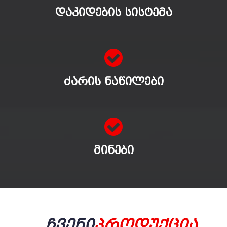
ᲓᲐᲙᲘᲓᲔᲑᲘᲡ ᲡᲘᲡᲢᲔᲛᲐ
ᲫᲐᲠᲘᲡ ᲜᲐᲬᲘᲚᲔᲑᲘ
ᲛᲘᲜᲔᲑᲘ
Ჩვენი
Პროდუქცია