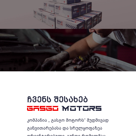
ᲩᲕᲔᲜᲡ ᲨᲔᲡᲐᲮᲔᲑ
GASGO
MOTORS
კომპანია „ გასგო მოტორს“ მუდმივად
განვითარებასა და სრულყოფაზეა