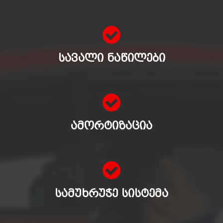
ᲡᲐᲕᲐᲚᲘ ᲜᲐᲬᲘᲚᲔᲑᲘ
ᲐᲛᲝᲠᲢᲘᲖᲐᲪᲘᲐ
ᲡᲐᲛᲣᲮᲠᲣᲭᲔ ᲡᲘᲡᲢᲔᲛᲐ