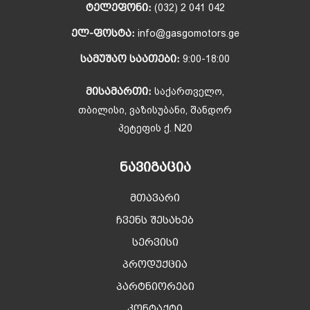
ᲢᲔᲚᲔᲤᲝᲜᲘ:
(032) 2 041 042
ᲔᲚ-ᲤᲝᲡᲢᲐ:
info@gasgomotors.ge
ᲡᲐᲛᲣᲨᲐᲝ ᲡᲐᲐᲗᲔᲑᲘ:
9:00-18:00
ᲛᲘᲡᲐᲛᲐᲠᲗᲘ:
საქართველო,
თბილისი, ვაზისუბანი, შანდორ
პეტეფის ქ. N20
ᲜᲐᲕᲘᲒᲐᲪᲘᲐ
მთავარი
ჩვენს შესახებ
სერვისი
პროდუქცია
პარტნიორები
კონტაქტი