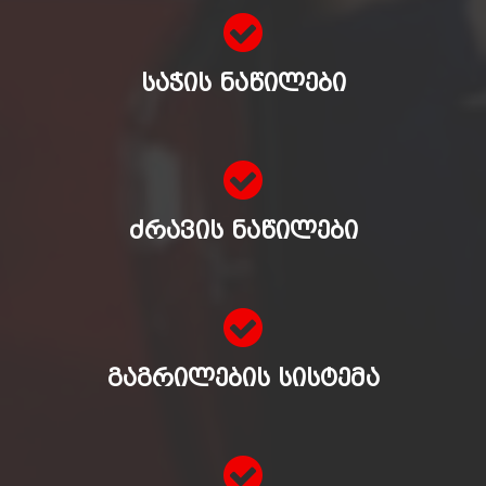
ᲡᲐᲭᲘᲡ ᲜᲐᲬᲘᲚᲔᲑᲘ
ᲫᲠᲐᲕᲘᲡ ᲜᲐᲬᲘᲚᲔᲑᲘ
ᲒᲐᲒᲠᲘᲚᲔᲑᲘᲡ ᲡᲘᲡᲢᲔᲛᲐ