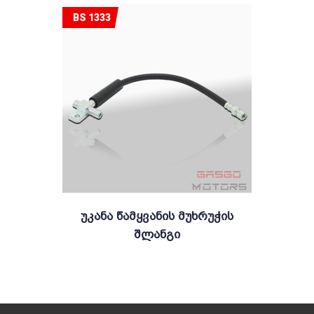
BS 1333
Უკანა Წამყვანის Მუხრუჭის
Შლანგი