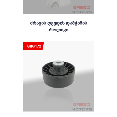
Ძრავის Ღვედის Დამჭიმის
Როლიკი
GRG172