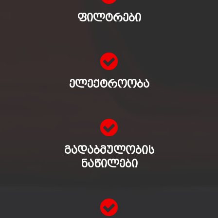
ᲤᲘᲚᲢᲠᲔᲑᲘ
ᲔᲚᲔᲥᲢᲠᲝᲝᲑᲐ
ᲒᲐᲓᲐᲑᲛᲣᲚᲝᲑᲘᲡ
ᲜᲐᲬᲘᲚᲔᲑᲘ