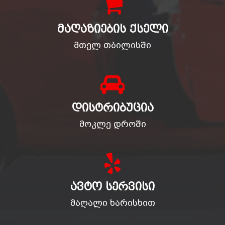
ᲛᲐᲦᲐᲖᲘᲔᲑᲘᲡ ᲥᲡᲔᲚᲘ
მთელ თბილისში
ᲓᲘᲡᲢᲠᲘᲑᲣᲪᲘᲐ
მოკლე დროში
ᲐᲕᲢᲝ ᲡᲔᲠᲕᲘᲡᲘ
მაღალი ხარისხით