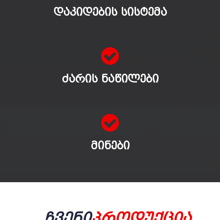
ᲓᲐᲙᲘᲓᲔᲑᲘᲡ ᲡᲘᲡᲢᲔᲛᲐ
ᲫᲐᲠᲘᲡ ᲜᲐᲬᲘᲚᲔᲑᲘ
ᲛᲘᲜᲔᲑᲘ
Ჩვენი
Პროდუქცია