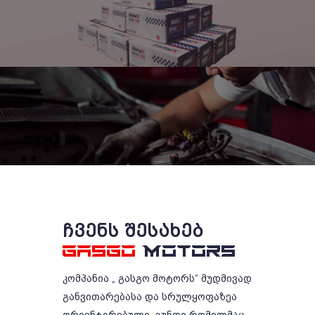
ᲩᲕᲔᲜᲡ ᲨᲔᲡᲐᲮᲔᲑ
GASGO
MOTORS
კომპანია „ გასგო მოტორს“ მუდმივად
განვითარებასა და სრულყოფაზეა