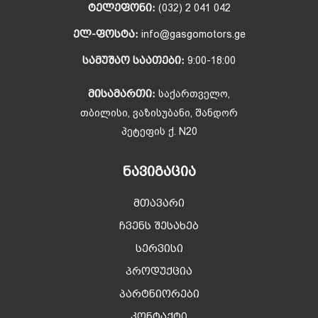
ᲢᲔᲚᲔᲤᲝᲜᲘ:
(032) 2 041 042
ᲔᲚ-ᲤᲝᲡᲢᲐ:
info@gasgomotors.ge
ᲡᲐᲛᲣᲨᲐᲝ ᲡᲐᲐᲗᲔᲑᲘ:
9:00-18:00
ᲛᲘᲡᲐᲛᲐᲠᲗᲘ:
საქართველო,
თბილისი, ვაზისუბანი, შანდორ
პეტეფის ქ. N20
ᲜᲐᲕᲘᲒᲐᲪᲘᲐ
მთავარი
ჩვენს შესახებ
სერვისი
პროდუქცია
პარტნიორები
კონტაქტი