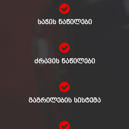
ᲡᲐᲭᲘᲡ ᲜᲐᲬᲘᲚᲔᲑᲘ
ᲫᲠᲐᲕᲘᲡ ᲜᲐᲬᲘᲚᲔᲑᲘ
ᲒᲐᲒᲠᲘᲚᲔᲑᲘᲡ ᲡᲘᲡᲢᲔᲛᲐ