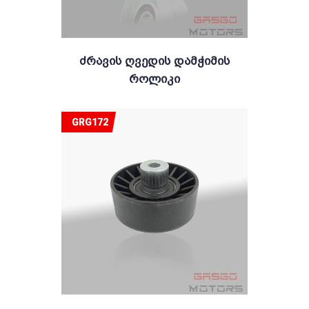
Ძრავის Ღვედის Დამჭიმის
Როლიკი
GRG172