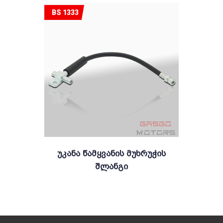
BS 1333
Უკანა Წამყვანის Მუხრუჭის
Შლანგი