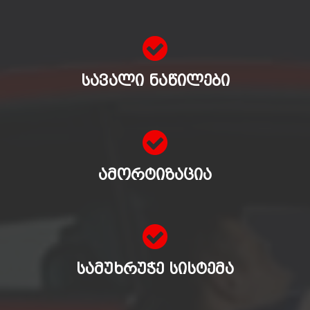
ᲡᲐᲕᲐᲚᲘ ᲜᲐᲬᲘᲚᲔᲑᲘ
ᲐᲛᲝᲠᲢᲘᲖᲐᲪᲘᲐ
ᲡᲐᲛᲣᲮᲠᲣᲭᲔ ᲡᲘᲡᲢᲔᲛᲐ