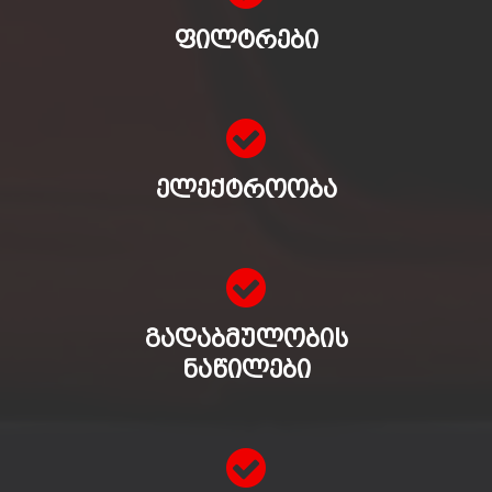
ᲤᲘᲚᲢᲠᲔᲑᲘ
ᲔᲚᲔᲥᲢᲠᲝᲝᲑᲐ
ᲒᲐᲓᲐᲑᲛᲣᲚᲝᲑᲘᲡ
ᲜᲐᲬᲘᲚᲔᲑᲘ