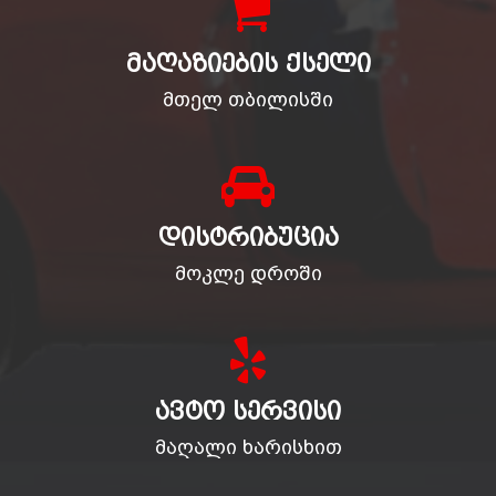
ᲛᲐᲦᲐᲖᲘᲔᲑᲘᲡ ᲥᲡᲔᲚᲘ
მთელ თბილისში
ᲓᲘᲡᲢᲠᲘᲑᲣᲪᲘᲐ
მოკლე დროში
ᲐᲕᲢᲝ ᲡᲔᲠᲕᲘᲡᲘ
მაღალი ხარისხით