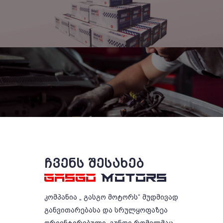
ᲩᲕᲔᲜᲡ ᲨᲔᲡᲐᲮᲔᲑ
GASGO
MOTORS
კომპანია „ გასგო მოტორს“ მუდმივად
განვითარებასა და სრულყოფაზეა