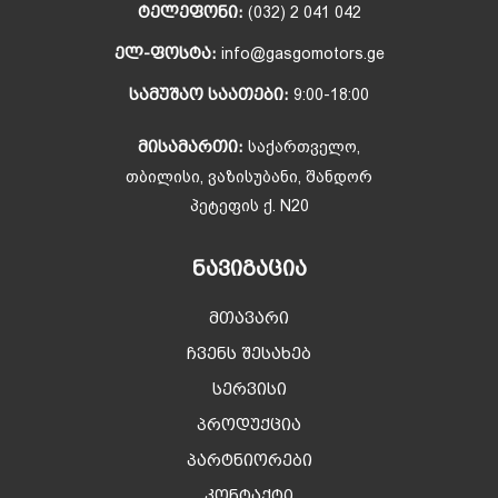
ᲢᲔᲚᲔᲤᲝᲜᲘ:
(032) 2 041 042
ᲔᲚ-ᲤᲝᲡᲢᲐ:
info@gasgomotors.ge
ᲡᲐᲛᲣᲨᲐᲝ ᲡᲐᲐᲗᲔᲑᲘ:
9:00-18:00
ᲛᲘᲡᲐᲛᲐᲠᲗᲘ:
საქართველო,
თბილისი, ვაზისუბანი, შანდორ
პეტეფის ქ. N20
ᲜᲐᲕᲘᲒᲐᲪᲘᲐ
მთავარი
ჩვენს შესახებ
სერვისი
პროდუქცია
პარტნიორები
კონტაქტი