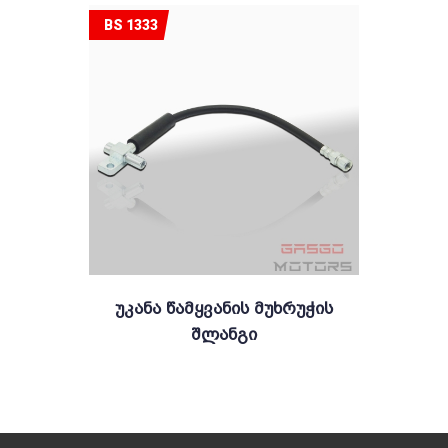
BS 1333
Უკანა Წამყვანის Მუხრუჭის
Შლანგი