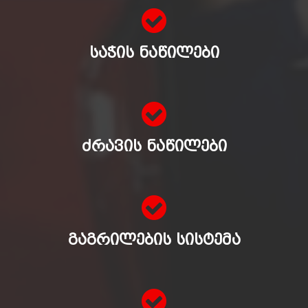
ᲡᲐᲭᲘᲡ ᲜᲐᲬᲘᲚᲔᲑᲘ
ᲫᲠᲐᲕᲘᲡ ᲜᲐᲬᲘᲚᲔᲑᲘ
ᲒᲐᲒᲠᲘᲚᲔᲑᲘᲡ ᲡᲘᲡᲢᲔᲛᲐ