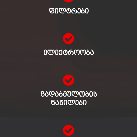
ᲤᲘᲚᲢᲠᲔᲑᲘ
ᲔᲚᲔᲥᲢᲠᲝᲝᲑᲐ
ᲒᲐᲓᲐᲑᲛᲣᲚᲝᲑᲘᲡ
ᲜᲐᲬᲘᲚᲔᲑᲘ