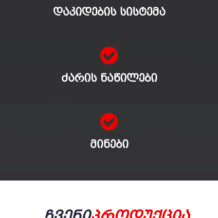
ᲓᲐᲙᲘᲓᲔᲑᲘᲡ ᲡᲘᲡᲢᲔᲛᲐ
ᲫᲐᲠᲘᲡ ᲜᲐᲬᲘᲚᲔᲑᲘ
ᲛᲘᲜᲔᲑᲘ
Ჩვენი
Პროდუქცია