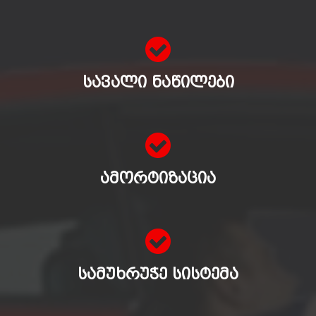
ᲡᲐᲕᲐᲚᲘ ᲜᲐᲬᲘᲚᲔᲑᲘ
ᲐᲛᲝᲠᲢᲘᲖᲐᲪᲘᲐ
ᲡᲐᲛᲣᲮᲠᲣᲭᲔ ᲡᲘᲡᲢᲔᲛᲐ