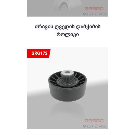
Ძრავის Ღვედის Დამჭიმის
Როლიკი
GRG172