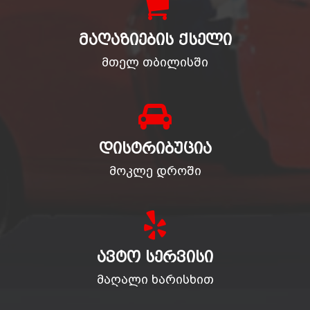
ᲛᲐᲦᲐᲖᲘᲔᲑᲘᲡ ᲥᲡᲔᲚᲘ
მთელ თბილისში
ᲓᲘᲡᲢᲠᲘᲑᲣᲪᲘᲐ
მოკლე დროში
ᲐᲕᲢᲝ ᲡᲔᲠᲕᲘᲡᲘ
მაღალი ხარისხით